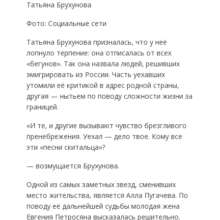
Татьяна Брухунова
Фото: Социальные сети
Татьяна Брухунова призналась, что у неё
лопнуло терпение: она отписалась от всех
«бегунов». Так она назвала людей, решивших
эмигрировать из России. Часть уехавших
утомили её критикой в адрес родной страны,
другая — нытьем по поводу сложности жизни за
границей.
«И те, и другие вызывают чувство брезгливого
пренебрежения. Уехал — дело твое. Кому все
эти «песни скитальца»?
— возмущается Брухунова.
Одной из самых заметных звезд, сменивших
место жительства, является Алла Пугачева. По
поводу её дальнейшей судьбы молодая жена
Евгения Петросяна высказалась решительно.