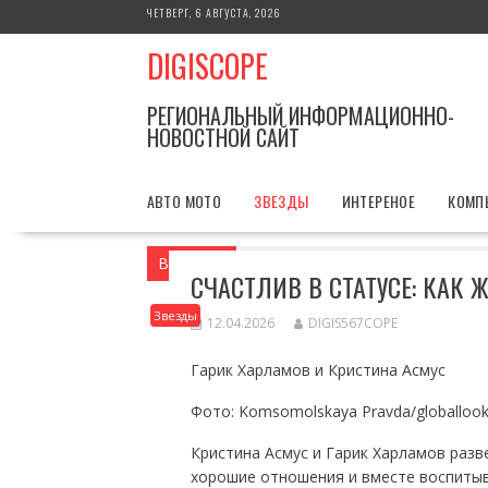
Перейти
ЧЕТВЕРГ, 6 АВГУСТА, 2026
к
DIGISCOPE
содержимому
РЕГИОНАЛЬНЫЙ ИНФОРМАЦИОННО-
НОВОСТНОЙ САЙТ
АВТО МОТО
ЗВЕЗДЫ
ИНТЕРЕНОЕ
КОМП
Вы здесь
Главная
Звезды
Счастлив
СЧАСТЛИВ В СТАТУСЕ: КАК
Звезды
12.04.2026
DIGIS567COPE
Гарик Харламов и Кристина Асмус
Фото: Komsomolskaya Pravda/globalloo
Кристина Асмус и Гарик Харламов разве
хорошие отношения и вместе воспитыв