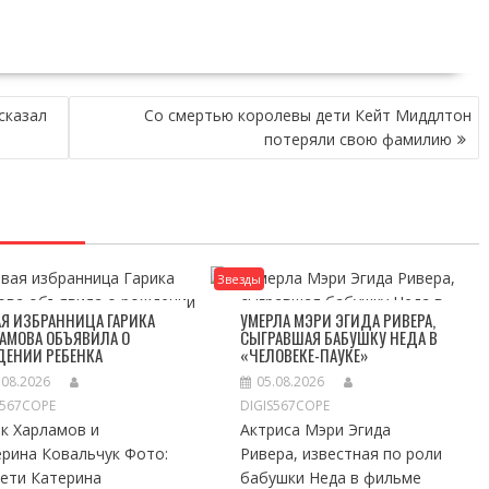
сказал
Со смертью королевы дети Кейт Миддлтон
потеряли свою фамилию
Звезды
Я ИЗБРАННИЦА ГАРИКА
УМЕРЛА МЭРИ ЭГИДА РИВЕРА,
АМОВА ОБЪЯВИЛА О
СЫГРАВШАЯ БАБУШКУ НЕДА В
ДЕНИИ РЕБЕНКА
«ЧЕЛОВЕКЕ-ПАУКЕ»
.08.2026
05.08.2026
S567COPE
DIGIS567COPE
к Харламов и
Актриса Мэри Эгида
ерина Ковальчук Фото:
Ривера, известная по роли
сети Катерина
бабушки Неда в фильме