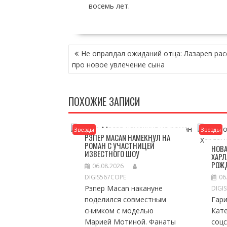
восемь лет.
НАВИГАЦИЯ
Не оправдал ожиданий отца: Лазарев рас
ПО
про новое увлечение сына
ЗАПИСЯМ
ПОХОЖИЕ ЗАПИСИ
Звезды
Звезды
РЭПЕР MACAN НАМЕКНУЛ НА
РОМАН С УЧАСТНИЦЕЙ
НОВА
ИЗВЕСТНОГО ШОУ
ХАРЛ
РОЖ
06.08.2026
DIGIS567COPE
06
Рэпер Macan накануне
DIGI
поделился совместным
Гари
снимком с моделью
Кат
Марией Мотиной. Фанаты
соц