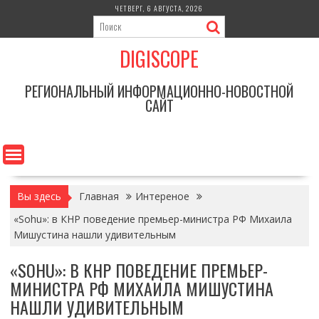
Перейти
ЧЕТВЕРГ, 6 АВГУСТА, 2026
к
содержимому
DIGISCOPE
РЕГИОНАЛЬНЫЙ ИНФОРМАЦИОННО-НОВОСТНОЙ
САЙТ
Вы здесь
Главная
Интереное
«Sohu»: в КНР поведение премьер-министра РФ Михаила
Мишустина нашли удивительным
«SOHU»: В КНР ПОВЕДЕНИЕ ПРЕМЬЕР-
МИНИСТРА РФ МИХАИЛА МИШУСТИНА
НАШЛИ УДИВИТЕЛЬНЫМ