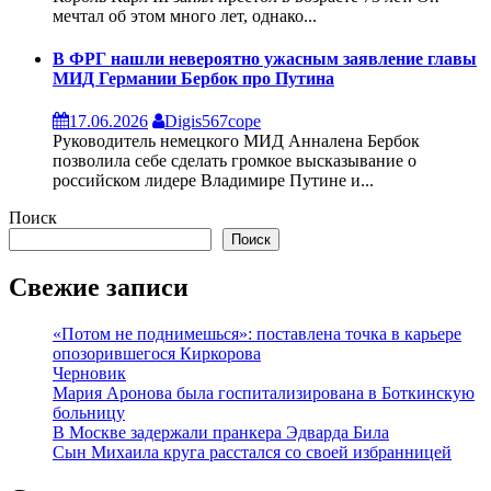
мечтал об этом много лет, однако...
В ФРГ нашли невероятно ужасным заявление главы
МИД Германии Бербок про Путина
17.06.2026
Digis567cope
Руководитель немецкого МИД Анналена Бербок
позволила себе сделать громкое высказывание о
российском лидере Владимире Путине и...
Поиск
Поиск
Свежие записи
«Потом не поднимешься»: поставлена точка в карьере
опозорившегося Киркорова
Черновик
Мария Аронова была госпитализирована в Боткинскую
больницу
В Москве задержали пранкера Эдварда Била
Сын Михаила круга расстался со своей избранницей