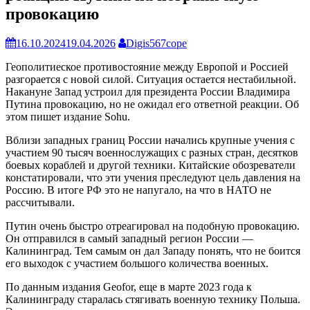
провокацию
16.10.2024
19.04.2026
Digis567cope
Геополитиеское противостояние между Европой и Россией
разгорается с новой силой. Ситуация остается нестабильной.
Накануне Запад устроил для президента России Владимира
Путина провокацию, но не ожидал его ответной реакции. Об
этом пишет издание Sohu.
Вблизи западных границ России начались крупные учения с
участием 90 тысяч военнослужащих с разных стран, десятков
боевых кораблей и другой техники. Китайские обозреватели
констатировали, что эти учения преследуют цель давления на
Россию. В итоге РФ это не напугало, на что в НАТО не
рассчитывали.
Путин очень быстро отреагировал на подобную провокацию.
Он отправился в самый западный регион России —
Калининград. Тем самым он дал Западу понять, что не боится
его выходок с участием большого количества военных.
По данным издания Geofor, еще в марте 2023 года к
Калининграду старалась стягивать военную технику Польша.