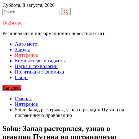
Перейти
Суббота, 8 августа, 2026
к
содержимому
Digiscope
Региональный информационно-новостной сайт
Авто мото
Звезды
Интереное
Компьютеры и гаджеты
Наука и технологии
Политика и экономика
Спорт
Вы здесь
Главная
Интереное
Sohu: Запад растерялся, узнав о реакции Путина на
пограничную провокацию
Sohu: Запад растерялся, узнав о
реакции Путина на пограничную