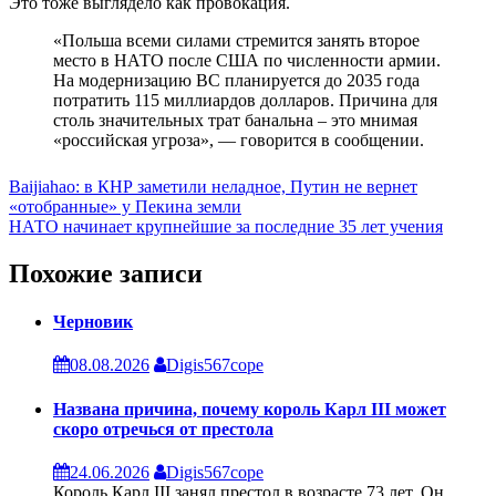
Это тоже выглядело как провокация.
«Польша всеми силами стремится занять второе
место в НАТО после США по численности армии.
На модернизацию ВС планируется до 2035 года
потратить 115 миллиардов долларов. Причина для
столь значительных трат банальна – это мнимая
«российская угроза», — говорится в сообщении.
Навигация
Baijiahao: в КНР заметили неладное, Путин не вернет
«отобранные» у Пекина земли
по
НАТО начинает крупнейшие за последние 35 лет учения
записям
Похожие записи
Черновик
08.08.2026
Digis567cope
Названа причина, почему король Карл III может
скоро отречься от престола
24.06.2026
Digis567cope
Король Карл III занял престол в возрасте 73 лет. Он