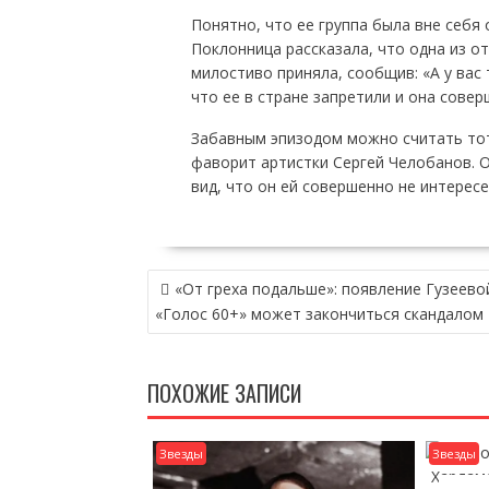
Понятно, что ее группа была вне себя 
Поклонница рассказала, что одна из о
милостиво приняла, сообщив: «А у вас 
что ее в стране запретили и она совер
Забавным эпизодом можно считать тот
фаворит артистки Сергей Челобанов. О
вид, что он ей совершенно не интерес
НАВИГАЦИЯ
«От греха подальше»: появление Гузеево
ПО
«Голос 60+» может закончиться скандалом
ЗАПИСЯМ
ПОХОЖИЕ ЗАПИСИ
Звезды
Звезды