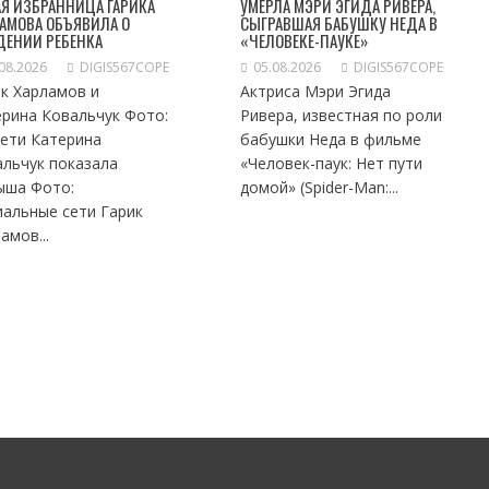
Я ИЗБРАННИЦА ГАРИКА
УМЕРЛА МЭРИ ЭГИДА РИВЕРА,
АМОВА ОБЪЯВИЛА О
СЫГРАВШАЯ БАБУШКУ НЕДА В
ДЕНИИ РЕБЕНКА
«ЧЕЛОВЕКЕ-ПАУКЕ»
08.2026
DIGIS567COPE
05.08.2026
DIGIS567COPE
к Харламов и
Актриса Мэри Эгида
ерина Ковальчук Фото:
Ривера, известная по роли
сети Катерина
бабушки Неда в фильме
альчук показала
«Человек-паук: Нет пути
ыша Фото:
домой» (Spider-Man:...
иальные сети Гарик
амов...