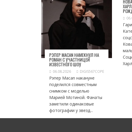
НОВА
ХАРЛ
РОЖ
06.
Гари
Кат
соц
Ков
мал
РЭПЕР MACAN НАМЕКНУЛ НА
Соц
РОМАН С УЧАСТНИЦЕЙ
Харл
ИЗВЕСТНОГО ШОУ
06.08.2026
DIGIS567COPE
Рэпер Macan накануне
поделился совместным
снимком с моделью
Марией Мотиной. Фанаты
заметили одинаковые
фотографии у звезд...