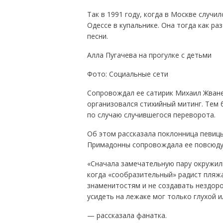
Так в 1991 году, когда в Москве случи
Одессе в купальнике. Она тогда как р
песни.
Алла Пугачева на прогулке с детьми
Фото: Социальные сети
Сопровождал ее сатирик Михаил Жванец
организовался стихийный митинг. Тем
по случаю случившегося переворота.
Об этом рассказала поклонница певицы
Примадонны сопровождала ее повсюду.
«Сначала замечательную пару окружили
когда «сообразительный» радист пляж
знаменитостям и не создавать нездор
усидеть на лежаке мог только глухой и
— рассказала фанатка.