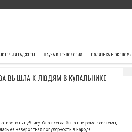
ЬЮТЕРЫ И ГАДЖЕТЫ
НАУКА И ТЕХНОЛОГИИ
ПОЛИТИКА И ЭКОНОМИ
ут весело»: Пугачева вышла к людям в купальнике
АЧЕВА ВЫШЛА К ЛЮДЯМ В КУПАЛЬНИКЕ
патировать публику. Она всегда была вне рамок системы,
илась ее невероятная популярность в народе.