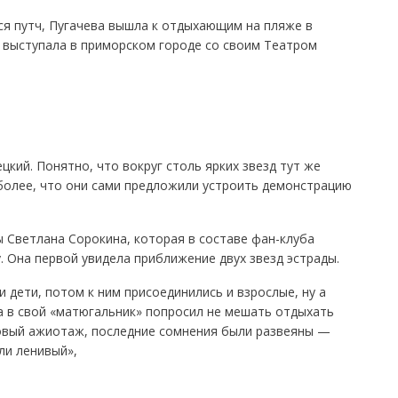
лся путч, Пугачева вышла к отдыхающим на пляже в
аз выступала в приморском городе со своим Театром
кий. Понятно, что вокруг столь ярких звезд тут же
 более, что они сами предложили устроить демонстрацию
 Светлана Сорокина, которая в составе фан-клуба
 Она первой увидела приближение двух звезд эстрады.
 дети, потом к ним присоединились и взрослые, ну а
а в свой «матюгальник» попросил не мешать отдыхать
овый ажиотаж, последние сомнения были развеяны —
ли ленивый»,