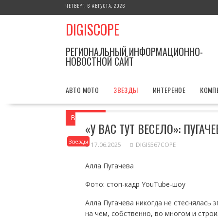
Перейти
ЧЕТВЕРГ, 6 АВГУСТА, 2026
к
DIGISCOPE
содержимому
РЕГИОНАЛЬНЫЙ ИНФОРМАЦИОННО-
НОВОСТНОЙ САЙТ
АВТО МОТО
ЗВЕЗДЫ
ИНТЕРЕНОЕ
КОМП
Вы здесь
Главная
Звезды
«У вас т
«У ВАС ТУТ ВЕСЕЛО»: ПУГ
Звезды
17.06.2025
DIGIS567COPE
Алла Пугачева
Фото: стоп-кадр YouTube-шоу
Алла Пугачева никогда не стеснялась э
на чем, собственно, во многом и стро