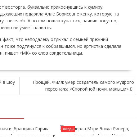
от восторга, буквально прикоснувшись к кумиру.
тдыхающих подарила Алле Борисовне кепку, которую та
тут весело!». А потом пошла купаться, заявив попутно,
шенно не умеет плавать.
 факт, что неподалеку отдыхал с семьей прежний
н тоже подтянулся к собравшимся, но артистка сделала
ен, пишет «МК» со слов свидетельницы.
й в шоу
Прощай, Филя: умер создатель самого мудрого
персонажа «Спокойной ночи, малыши»
Звезды