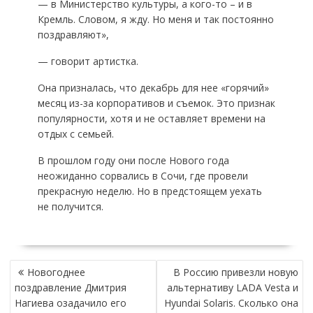
— в Министерство культуры, а кого-то – и в
Кремль. Словом, я жду. Но меня и так постоянно
поздравляют»,
— говорит артистка.
Она призналась, что декабрь для нее «горячий»
месяц из-за корпоративов и съемок. Это признак
популярности, хотя и не оставляет времени на
отдых с семьей.
В прошлом году они после Нового года
неожиданно сорвались в Сочи, где провели
прекрасную неделю. Но в предстоящем уехать
не получится.
НАВИГАЦИЯ
Новогоднее
В Россию привезли новую
ПО
поздравление Дмитрия
альтернативу LADA Vesta и
ЗАПИСЯМ
Нагиева озадачило его
Hyundai Solaris. Сколько она