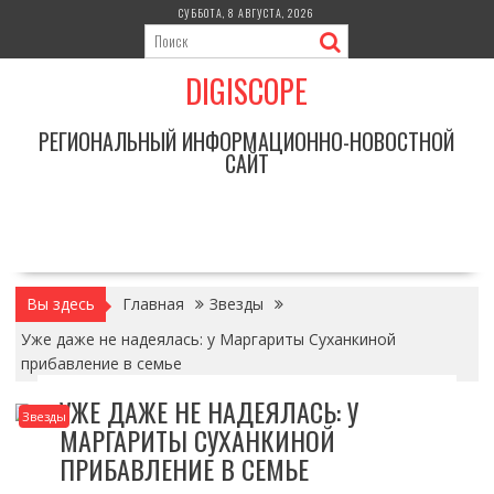
Перейти
СУББОТА, 8 АВГУСТА, 2026
к
содержимому
DIGISCOPE
РЕГИОНАЛЬНЫЙ ИНФОРМАЦИОННО-НОВОСТНОЙ
САЙТ
Вы здесь
Главная
Звезды
Уже даже не надеялась: у Маргариты Суханкиной
прибавление в семье
УЖЕ ДАЖЕ НЕ НАДЕЯЛАСЬ: У
Звезды
МАРГАРИТЫ СУХАНКИНОЙ
ПРИБАВЛЕНИЕ В СЕМЬЕ