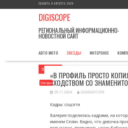
Перейти
СУББОТА, 8 АВГУСТА, 2026
к
DIGISCOPE
содержимому
РЕГИОНАЛЬНЫЙ ИНФОРМАЦИОННО-
НОВОСТНОЙ САЙТ
АВТО МОТО
ЗВЕЗДЫ
ИНТЕРЕНОЕ
КОМП
Вы здесь
Главная
Звезды
«В профи
«В ПРОФИЛЬ ПРОСТО КОПИ
СХОДСТВОМ СО ЗНАМЕНИТ
Звезды
05.11.2024
DIGIS567COPE
Кадры: соцсети
Валерия поделилась кадрами, на кото
именем Селин. Видно, что девочка про
попыталась припудрить носик бабушке.