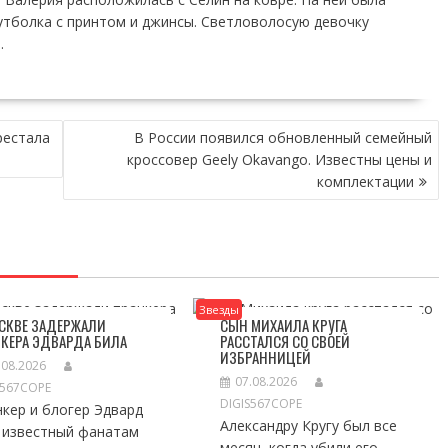
тболка с принтом и джинсы. Светловолосую девочку
.
рестала
В России появился обновленный семейный
кроссовер Geely Okavango. Известны цены и
комплектации
Звезды
СКВЕ ЗАДЕРЖАЛИ
СЫН МИХАИЛА КРУГА
КЕРА ЭДВАРДА БИЛА
РАССТАЛСЯ СО СВОЕЙ
ИЗБРАННИЦЕЙ
.08.2026
07.08.2026
S567COPE
DIGIS567COPE
кер и блогер Эдвард
Александру Кругу был все
, известный фанатам
месяц, когда убили его