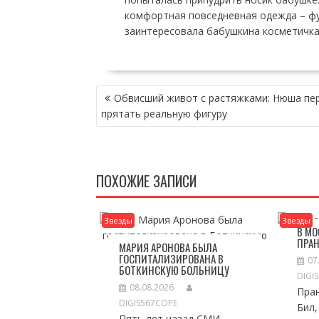
комфортная повседневная одежда – фу
заинтересовала бабушкина косметичка
НАВИГАЦИЯ
Обвисший живот с растяжками: Нюша пе
ПО
прятать реальную фигуру
ЗАПИСЯМ
ПОХОЖИЕ ЗАПИСИ
Звезды
Звезды
В МО
ПРАН
МАРИЯ АРОНОВА БЫЛА
ГОСПИТАЛИЗИРОВАНА В
07
БОТКИНСКУЮ БОЛЬНИЦУ
DIGI
08.08.2026
Пран
DIGIS567COPE
Бил
Пять лет назад СМИ