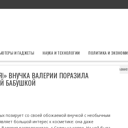
ЬЮТЕРЫ И ГАДЖЕТЫ
НАУКА И ТЕХНОЛОГИИ
ПОЛИТИКА И ЭКОНОМИ
ль просто копия!» Внучка Валерии поразила сходством со знам
Я!» ВНУЧКА ВАЛЕРИИ ПОРАЗИЛА
ОЙ БАБУШКОЙ
рых позирует со своей обожаемой внучкой с необычным
являет большой интерес к косметике: она даже
 Валерия расположилась с Селин на ковре. На ней была