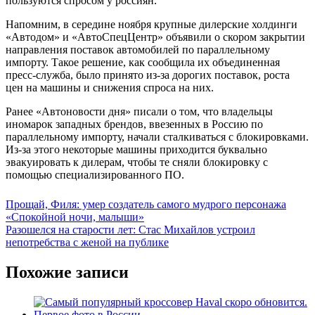
пользуются спросом у россиян.
Напомним, в середине ноября крупные дилерские холдинги
«Автодом» и «АвтоСпецЦентр» объявили о скором закрытии
направления поставок автомобилей по параллельному
импорту. Такое решение, как сообщила их объединенная
пресс-служба, было принято из-за дорогих поставок, роста
цен на машины и снижения спроса на них.
Ранее «Автоновости дня» писали о том, что владельцы
иномарок западных брендов, ввезенных в Россию по
параллельному импорту, начали сталкиваться с блокировками.
Из-за этого некоторые машины приходится буквально
эвакуировать к дилерам, чтобы те сняли блокировку с
помощью специализированного ПО.
Навигация
Прощай, Филя: умер создатель самого мудрого персонажа
«Спокойной ночи, малыши»
по
Разошелся на старости лет: Стас Михайлов устроил
записям
непотребства с женой на публике
Похожие записи