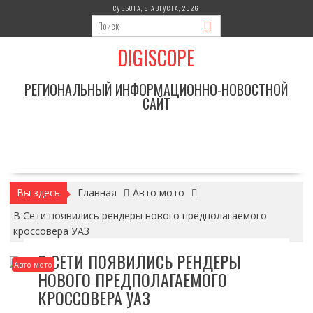
Перейти
СУББОТА, 8 АВГУСТА, 2026
к
содержимому
DIGISCOPE
РЕГИОНАЛЬНЫЙ ИНФОРМАЦИОННО-НОВОСТНОЙ
САЙТ
Вы здесь
Главная
Авто мото
В Сети появились рендеры нового предполагаемого
кроссовера УАЗ
В СЕТИ ПОЯВИЛИСЬ РЕНДЕРЫ
Авто мото
НОВОГО ПРЕДПОЛАГАЕМОГО
КРОССОВЕРА УАЗ