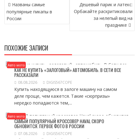
НАВИГАЦИЯ
Названы самые
Дешевый парик и латекс:
ПО
Орбакайте раскритиковали
популярные пикапы в
ЗАПИСЯМ
за нелепый вид на
России
празднике
ПОХОЖИЕ ЗАПИСИ
Авто мото
КАК НЕ КУПИТЬ «ЗАЛОГОВЫЙ» АВТОМОБИЛЬ. В СЕТИ ВСЕ
РАССКАЗАЛИ
08.08.2026
DIGIS567COPE
Купить находящуюся в залоге машину на самом
деле проще, чем кажется. Такие «сюрпризы»
нередко попадаются тем,...
Авто мото
САМЫЙ ПОПУЛЯРНЫЙ КРОССОВЕР HAVAL СКОРО
ОБНОВИТСЯ. ПЕРВОЕ ФОТО В РОССИИ
07.08.2026
DIGIS567COPE