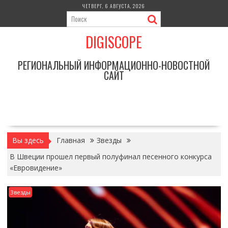
Перейти
ЧЕТВЕРГ, 6 АВГУСТА, 2026
к
содержимому
DIGISCOPE
РЕГИОНАЛЬНЫЙ ИНФОРМАЦИОННО-НОВОСТНОЙ
САЙТ
Вы здесь
Главная
Звезды
В Швеции прошел первый полуфинал песенного конкурса
«Евровидение»
Звезды