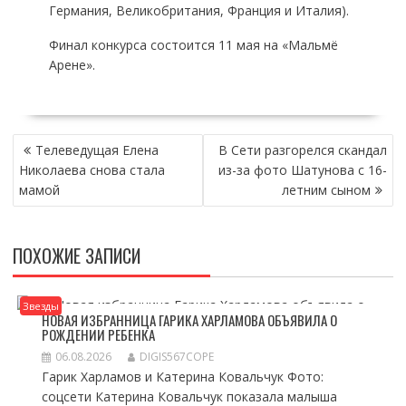
Германия, Великобритания, Франция и Италия).
Финал конкурса состоится 11 мая на «Мальмё
Арене».
НАВИГАЦИЯ
Телеведущая Елена
В Сети разгорелся скандал
ПО
Николаева снова стала
из-за фото Шатунова с 16-
ЗАПИСЯМ
мамой
летним сыном
ПОХОЖИЕ ЗАПИСИ
Звезды
НОВАЯ ИЗБРАННИЦА ГАРИКА ХАРЛАМОВА ОБЪЯВИЛА О
РОЖДЕНИИ РЕБЕНКА
06.08.2026
DIGIS567COPE
Гарик Харламов и Катерина Ковальчук Фото:
соцсети Катерина Ковальчук показала малыша