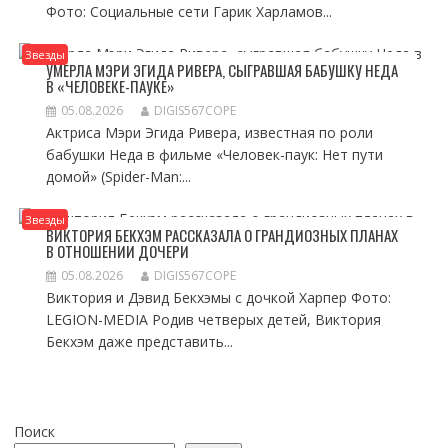
Фото: Социальные сети Гарик Харламов...
Звезды
УМЕРЛА МЭРИ ЭГИДА РИВЕРА, СЫГРАВШАЯ БАБУШКУ НЕДА
В «ЧЕЛОВЕКЕ-ПАУКЕ»
05.08.2026
DIGIS567COPE
Актриса Мэри Эгида Ривера, известная по роли
бабушки Неда в фильме «Человек-паук: Нет пути
домой» (Spider-Man:...
Звезды
ВИКТОРИЯ БЕКХЭМ РАССКАЗАЛА О ГРАНДИОЗНЫХ ПЛАНАХ
В ОТНОШЕНИИ ДОЧЕРИ
05.08.2026
DIGIS567COPE
Виктория и Дэвид Бекхэмы с дочкой Харпер Фото:
LEGION-MEDIA Родив четверых детей, Виктория
Бекхэм даже представить...
Поиск