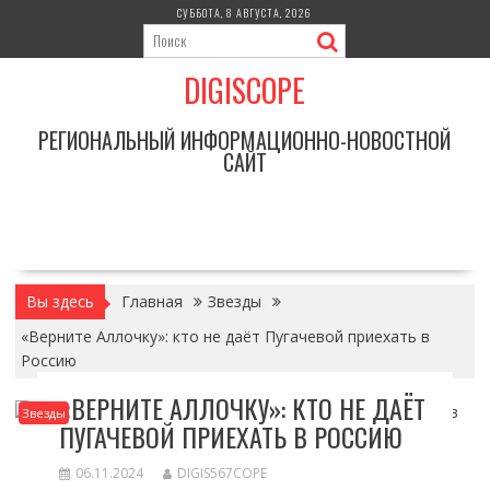
Перейти
СУББОТА, 8 АВГУСТА, 2026
к
содержимому
DIGISCOPE
РЕГИОНАЛЬНЫЙ ИНФОРМАЦИОННО-НОВОСТНОЙ
САЙТ
Вы здесь
Главная
Звезды
«Верните Аллочку»: кто не даёт Пугачевой приехать в
Россию
«ВЕРНИТЕ АЛЛОЧКУ»: КТО НЕ ДАЁТ
Звезды
ПУГАЧЕВОЙ ПРИЕХАТЬ В РОССИЮ
06.11.2024
DIGIS567COPE