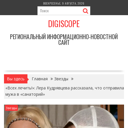
Перейти
ВОСКРЕСЕНЬЕ, 9 АВГУСТА, 2026
к
содержимому
DIGISCOPE
РЕГИОНАЛЬНЫЙ ИНФОРМАЦИОННО-НОВОСТНОЙ
САЙТ
Вы здесь
Главная
Звезды
«Всех лечить!»: Лера Кудрявцева рассказала, что отправила
мужа в «санаторий»
Звезды