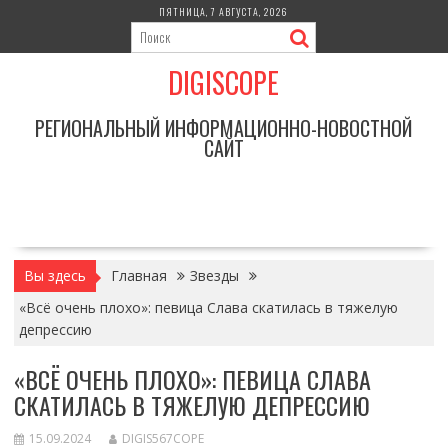
Перейти
ПЯТНИЦА, 7 АВГУСТА, 2026
к
содержимому
DIGISCOPE
РЕГИОНАЛЬНЫЙ ИНФОРМАЦИОННО-НОВОСТНОЙ
САЙТ
Вы здесь
Главная
Звезды
«Всё очень плохо»: певица Слава скатилась в тяжелую
депрессию
«ВСЁ ОЧЕНЬ ПЛОХО»: ПЕВИЦА СЛАВА
СКАТИЛАСЬ В ТЯЖЕЛУЮ ДЕПРЕССИЮ
15.09.2024
DIGIS567COPE