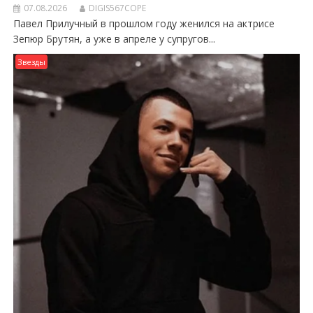
07.08.2026
DIGIS567COPE
Павел Прилучный в прошлом году женился на актрисе
Зепюр Брутян, а уже в апреле у супругов...
Звезды