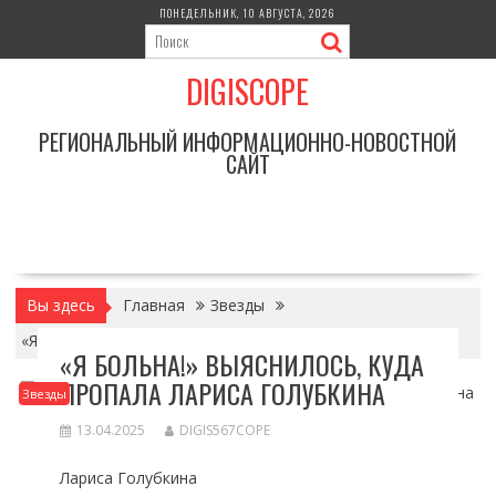
Перейти
ПОНЕДЕЛЬНИК, 10 АВГУСТА, 2026
к
содержимому
DIGISCOPE
РЕГИОНАЛЬНЫЙ ИНФОРМАЦИОННО-НОВОСТНОЙ
САЙТ
Вы здесь
Главная
Звезды
«Я больна!» Выяснилось, куда пропала Лариса Голубкина
«Я БОЛЬНА!» ВЫЯСНИЛОСЬ, КУДА
ПРОПАЛА ЛАРИСА ГОЛУБКИНА
Звезды
13.04.2025
DIGIS567COPE
Лариса Голубкина