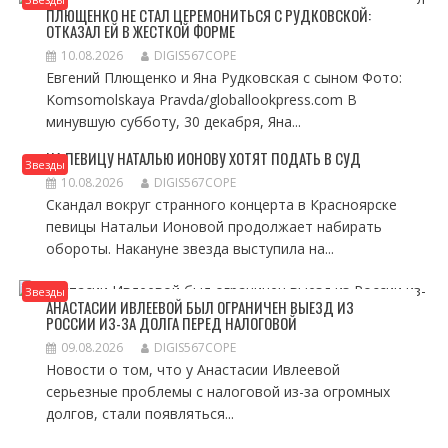
ПЛЮЩЕНКО НЕ СТАЛ ЦЕРЕМОНИТЬСЯ С РУДКОВСКОЙ:
ОТКАЗАЛ ЕЙ В ЖЕСТКОЙ ФОРМЕ
10.08.2026
DIGIS567COPE
Евгений Плющенко и Яна Рудковская с сыном Фото:
Komsomolskaya Pravda/globallookpress.com В
минувшую субботу, 30 декабря, Яна...
НА ПЕВИЦУ НАТАЛЬЮ ИОНОВУ ХОТЯТ ПОДАТЬ В СУД
Звезды
10.08.2026
DIGIS567COPE
Скандал вокруг странного концерта в Красноярске
певицы Натальи Ионовой продолжает набирать
обороты. Накануне звезда выступила на...
Звезды
АНАСТАСИИ ИВЛЕЕВОЙ БЫЛ ОГРАНИЧЕН ВЫЕЗД ИЗ
РОССИИ ИЗ-ЗА ДОЛГА ПЕРЕД НАЛОГОВОЙ
09.08.2026
DIGIS567COPE
Новости о том, что у Анастасии Ивлеевой
серьезные проблемы с налоговой из-за огромных
долгов, стали появляться...