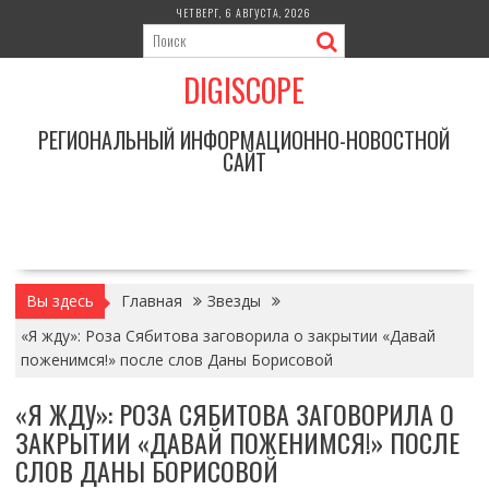
Перейти
ЧЕТВЕРГ, 6 АВГУСТА, 2026
к
содержимому
DIGISCOPE
РЕГИОНАЛЬНЫЙ ИНФОРМАЦИОННО-НОВОСТНОЙ
САЙТ
Вы здесь
Главная
Звезды
«Я жду»: Роза Сябитова заговорила о закрытии «Давай
поженимся!» после слов Даны Борисовой
«Я ЖДУ»: РОЗА СЯБИТОВА ЗАГОВОРИЛА О
ЗАКРЫТИИ «ДАВАЙ ПОЖЕНИМСЯ!» ПОСЛЕ
СЛОВ ДАНЫ БОРИСОВОЙ