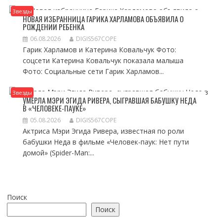
Звезды
НОВАЯ ИЗБРАННИЦА ГАРИКА ХАРЛАМОВА ОБЪЯВИЛА О
РОЖДЕНИИ РЕБЕНКА
06.08.2026
DIGIS567COPE
Гарик Харламов и Катерина Ковальчук Фото:
соцсети Катерина Ковальчук показала малыша
Фото: Социальные сети Гарик Харламов...
Звезды
УМЕРЛА МЭРИ ЭГИДА РИВЕРА, СЫГРАВШАЯ БАБУШКУ НЕДА
В «ЧЕЛОВЕКЕ-ПАУКЕ»
05.08.2026
DIGIS567COPE
Актриса Мэри Эгида Ривера, известная по роли
бабушки Неда в фильме «Человек-паук: Нет пути
домой» (Spider-Man:...
Поиск
Поиск