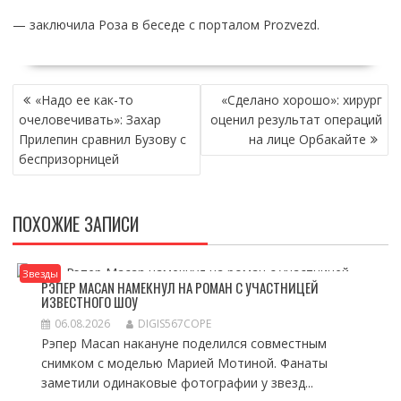
— заключила Роза в беседе с порталом Prozvezd.
НАВИГАЦИЯ
«Надо ее как-то
«Сделано хорошо»: хирург
ПО
очеловечивать»: Захар
оценил результат операций
ЗАПИСЯМ
Прилепин сравнил Бузову с
на лице Орбакайте
беспризорницей
ПОХОЖИЕ ЗАПИСИ
Звезды
РЭПЕР MACAN НАМЕКНУЛ НА РОМАН С УЧАСТНИЦЕЙ
ИЗВЕСТНОГО ШОУ
06.08.2026
DIGIS567COPE
Рэпер Macan накануне поделился совместным
снимком с моделью Марией Мотиной. Фанаты
заметили одинаковые фотографии у звезд...