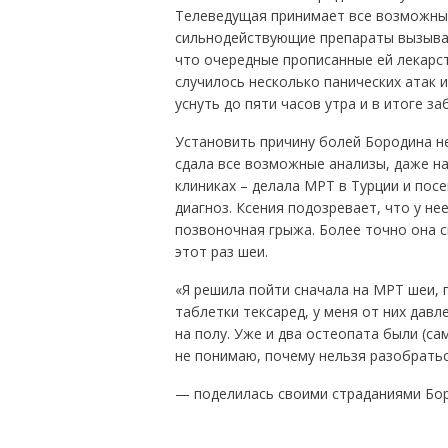
Телеведущая принимает все возможные 
сильнодействующие препараты вызываю
что очередные прописанные ей лекарст
случилось несколько панических атак и
уснуть до пяти часов утра и в итоге за
Установить причину болей Бородина н
сдала все возможные анализы, даже н
клиниках – делала МРТ в Турции и посе
диагноз. Ксения подозревает, что у н
позвоночная грыжа. Более точно она с
этот раз шеи.
«Я решила пойти сначала на МРТ шеи, 
таблетки тексаред, у меня от них давл
на полу. Уже и два остеопата были (сам
не понимаю, почему нельзя разобратьс
— поделилась своими страданиями Бор