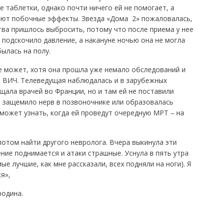
таблетки, однако почти ничего ей не помогает, а
т побочные эффекты. Звезда «Дома  2» пожаловалась,
ва пришлось выбросить, потому что после приема у нее
 подскочило давление, а накануне ночью она не могла
былась на полу.
е может, хотя она прошла уже немало обследований и
а ВИЧ. Телеведущая наблюдалась и в зарубежных
щала врачей во Франции, но и там ей не поставили
ее защемило нерв в позвоночнике или образовалась
может узнать, когда ей проведут очередную МРТ – на
потом найти другого невролога. Вчера выкинула эти
ение поднимается и атаки страшные. Уснула в пять утра
ые лучшие, как мне рассказали, всех подняли на ноги). Я
я»,
одина.