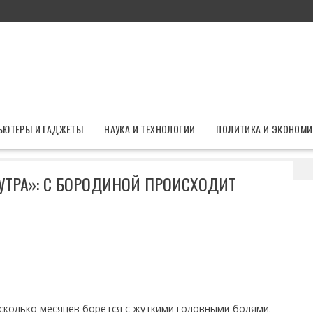
ЬЮТЕРЫ И ГАДЖЕТЫ
НАУКА И ТЕХНОЛОГИИ
ПОЛИТИКА И ЭКОНОМИ
 на полу в пять утра»: с Бородиной происходит страшное
 УТРА»: С БОРОДИНОЙ ПРОИСХОДИТ
есколько месяцев борется с жуткими головными болями.