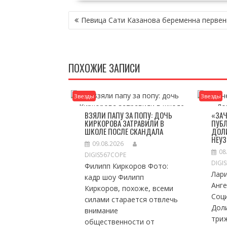
НАВИГАЦИЯ
Певица Сати Казанова беременна перве
ПО
ЗАПИСЯМ
ПОХОЖИЕ ЗАПИСИ
Звезды
Звезды
ВЗЯЛИ ПАПУ ЗА ПОПУ: ДОЧЬ
«ЗАЧ
КИРКОРОВА ЗАТРАВИЛИ В
ПУБ
ШКОЛЕ ПОСЛЕ СКАНДАЛА
ДОЛ
НЕУ
09.08.2026
08
DIGIS567COPE
DIGI
Филипп Киркоров Фото:
Лар
кадр шоу Филипп
Анг
Киркоров, похоже, всеми
Соц
силами старается отвлечь
Дол
внимание
три
общественности от