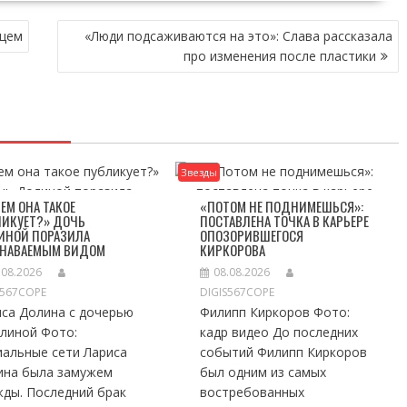
нцем
«Люди подсаживаются на это»: Слава рассказала
про изменения после пластики
Звезды
ЕМ ОНА ТАКОЕ
«ПОТОМ НЕ ПОДНИМЕШЬСЯ»:
ЛИКУЕТ?» ДОЧЬ
ПОСТАВЛЕНА ТОЧКА В КАРЬЕРЕ
ИНОЙ ПОРАЗИЛА
ОПОЗОРИВШЕГОСЯ
ЗНАВАЕМЫМ ВИДОМ
КИРКОРОВА
.08.2026
08.08.2026
S567COPE
DIGIS567COPE
иса Долина с дочерью
Филипп Киркоров Фото:
елиной Фото:
кадр видео До последних
иальные сети Лариса
событий Филипп Киркоров
ина была замужем
был одним из самых
жды. Последний брак
востребованных