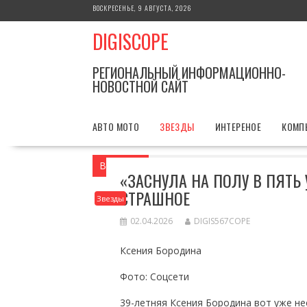
Перейти
ВОСКРЕСЕНЬЕ, 9 АВГУСТА, 2026
к
DIGISCOPE
содержимому
РЕГИОНАЛЬНЫЙ ИНФОРМАЦИОННО-
НОВОСТНОЙ САЙТ
АВТО МОТО
ЗВЕЗДЫ
ИНТЕРЕНОЕ
КОМП
Вы здесь
Главная
Звезды
«Заснула
«ЗАСНУЛА НА ПОЛУ В ПЯТЬ
СТРАШНОЕ
Звезды
02.04.2026
DIGIS567COPE
Ксения Бородина
Фото: Соцсети
39-летняя Ксения Бородина вот уже н