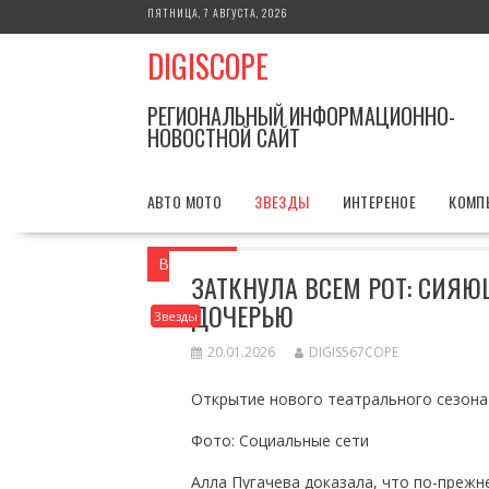
Перейти
ПЯТНИЦА, 7 АВГУСТА, 2026
к
DIGISCOPE
содержимому
РЕГИОНАЛЬНЫЙ ИНФОРМАЦИОННО-
НОВОСТНОЙ САЙТ
АВТО МОТО
ЗВЕЗДЫ
ИНТЕРЕНОЕ
КОМП
Вы здесь
Главная
Звезды
Заткнула
ЗАТКНУЛА ВСЕМ РОТ: СИЯЮ
ДОЧЕРЬЮ
Звезды
20.01.2026
DIGIS567COPE
Открытие нового театрального сезона
Фото: Социальные сети
Алла Пугачева доказала, что по-преж