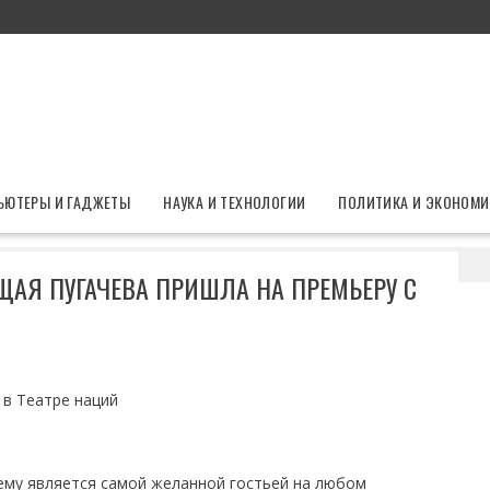
ЬЮТЕРЫ И ГАДЖЕТЫ
НАУКА И ТЕХНОЛОГИИ
ПОЛИТИКА И ЭКОНОМИ
 всем рот: сияющая Пугачева пришла на премьеру с дочерью
ЩАЯ ПУГАЧЕВА ПРИШЛА НА ПРЕМЬЕРУ С
 в Театре наций
нему является самой желанной гостьей на любом