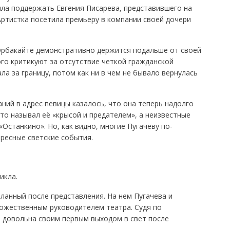
шла поддержать Евгения Писарева, представившего на
Артистка посетила премьеру в компании своей дочери
 Орбакайте демонстративно держится подальше от своей
го критикуют за отсутствие четкой гражданской
ла за границу, потом как ни в чем не бывало вернулась
ний в адрес певицы казалось, что она теперь надолго
то называл её «крысой и предателем», а неизвестные
Останкино». Но, как видно, многие Пугачеву по-
ресные светские события.
икла.
еланный после представления. На нем Пугачева и
дожественным руководителем театра. Судя по
 довольна своим первым выходом в свет после