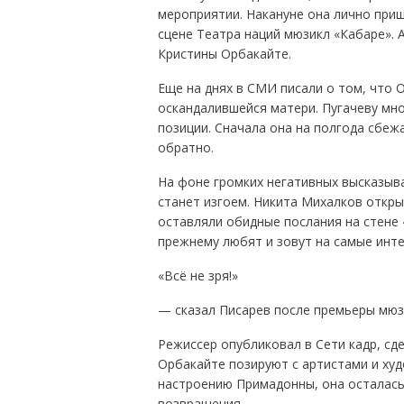
мероприятии. Накануне она лично при
сцене Театра наций мюзикл «Кабаре». 
Кристины Орбакайте.
Еще на днях в СМИ писали о том, что
оскандалившейся матери. Пугачеву мно
позиции. Сначала она на полгода сбежа
обратно.
На фоне громких негативных высказыва
станет изгоем. Никита Михалков откры
оставляли обидные послания на стене «
прежнему любят и зовут на самые инте
«Всё не зря!»
— сказал Писарев после премьеры мюз
Режиссер опубликовал в Сети кадр, сд
Орбакайте позируют с артистами и ху
настроению Примадонны, она осталась
возвращения.