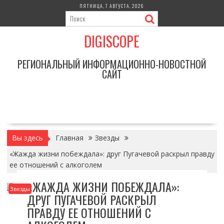
Перейти
ПЯТНИЦА, 7 АВГУСТА, 2026
к
содержимому
DIGISCOPE
РЕГИОНАЛЬНЫЙ ИНФОРМАЦИОННО-НОВОСТНОЙ
САЙТ
Вы здесь
Главная
Звезды
«Жажда жизни побеждала»: друг Пугачевой раскрыл правду
ее отношений с алкоголем
«ЖАЖДА ЖИЗНИ ПОБЕЖДАЛА»:
Звезды
ДРУГ ПУГАЧЕВОЙ РАСКРЫЛ
ПРАВДУ ЕЕ ОТНОШЕНИЙ С