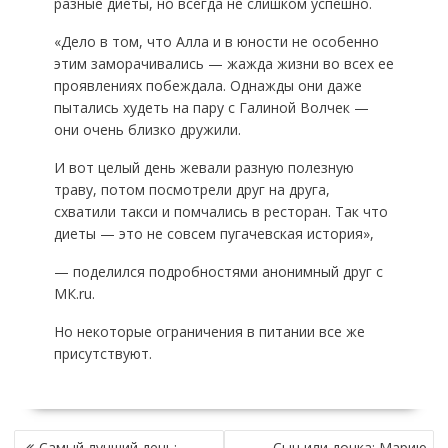
разные диеты, но всегда не слишком успешно.
«Дело в том, что Алла и в юности не особенно
этим заморачивались — жажда жизни во всех ее
проявлениях побеждала. Однажды они даже
пытались худеть на пару с Галиной Волчек —
они очень близко дружили.
И вот целый день жевали разную полезную
траву, потом посмотрели друг на друга,
схватили такси и помчались в ресторан. Так что
диеты — это не совсем пугачевская история»,
— поделился подробностями анонимный друг с
МК.ru.
Но некоторые ограничения в питании все же
присутствуют.
НАВИГАЦИЯ
Самый лучший день:
Сын или дочка: Марию