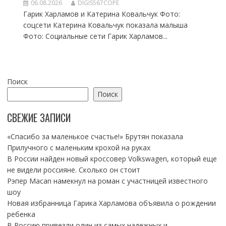
06.08.2026
DIGIS567COPE
Гарик Харламов и Катерина Ковальчук Фото:
соцсети Катерина Ковальчук показала малыша
Фото: Социальные сети Гарик Харламов...
Поиск
Поиск
СВЕЖИЕ ЗАПИСИ
«Спасибо за маленькое счастье!» Брутян показала
Прилучного с маленьким крохой на руках
В России найден новый кроссовер Volkswagen, который еще
не видели россияне. Сколько он стоит
Рэпер Macan намекнул на роман с участницей известного
шоу
Новая избранница Гарика Харламова объявила о рождении
ребенка
В Россию привезли один из самых надежных и