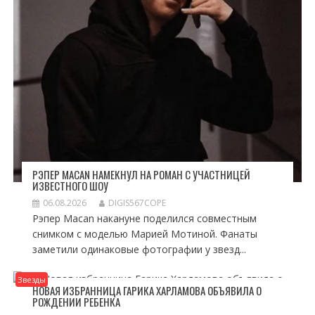
РЭПЕР MACAN НАМЕКНУЛ НА РОМАН С УЧАСТНИЦЕЙ
ИЗВЕСТНОГО ШОУ
06.08.2026
DIGIS567COPE
Рэпер Macan накануне поделился совместным
снимком с моделью Марией Мотиной. Фанаты
заметили одинаковые фотографии у звезд...
Звезды
НОВАЯ ИЗБРАННИЦА ГАРИКА ХАРЛАМОВА ОБЪЯВИЛА О
РОЖДЕНИИ РЕБЕНКА