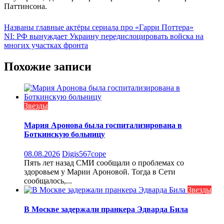
Паттинсона.
Навигация
Названы главные актёры сериала про «Гарри Поттера»
NI: РФ вынуждает Украину передислоцировать войска на
по
многих участках фронта
записям
Похожие записи
Звезды
Мария Аронова была госпитализирована в
Боткинскую больницу
08.08.2026
Digis567cope
Пять лет назад СМИ сообщали о проблемах со
здоровьем у Марии Ароновой. Тогда в Сети
сообщалось,...
Звезды
В Москве задержали пранкера Эдварда Била