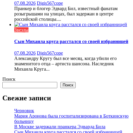
07.08.2026
Digis567cope
Пранкер и блогер Эдвард Бил, известный фанатам
розыгрышами на улицах, был задержан в центре
российской столицы....
Звезды
Сын Михаила круга расстался со своей избранницей
07.08.2026
Digis567cope
Александру Кругу был все месяц, когда убили его
знаменитого отца – артиста шансона. Наследник
Михаила Круга...
Поиск
Поиск
Свежие записи
Черновик
Мария Аронова была госпитализирована в Боткинскую
больницу
В Москве задержали пранкера Эдварда Била
Сын Михаила круга расстался со своей избранницей