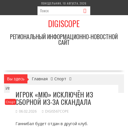
Перейти
ПОНЕДЕЛЬНИК, 10 АВГУСТА, 2026
к
содержимому
DIGISCOPE
РЕГИОНАЛЬНЫЙ ИНФОРМАЦИОННО-НОВОСТНОЙ
САЙТ
Вы здесь
Главная
Спорт
Игрок «МЮ» исключён из сборной из-за скандала
ИГРОК «МЮ» ИСКЛЮЧЁН ИЗ
СБОРНОЙ ИЗ-ЗА СКАНДАЛА
Спорт
06.02.2026
DIGIS567COPE
Ганнибал будет отдан в другой клуб.