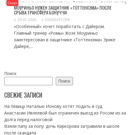
Спорт
МОУРИНЬО НУЖЕН ЗАЩИТНИК «ТОТТЕНХЭМА» ПОСЛЕ
СРЫВА ТРАНСФЕРА БОНУЧЧИ
29.07.2026
DIGIS567COPE
«Особенный» хочет поработать с Дайером.
Главный тренер «Ромы» Жозе Моуриньо
заинтересован в защитнике «Тоттенхэма» Эрике
Дайере,...
Поиск
Поиск
СВЕЖИЕ ЗАПИСИ
На певицу Наталью Ионову хотят подать в суд
Анастасии Ивлеевой был ограничен выезд из России из-за
долга перед налоговой
Взяли папу за попу: дочь Киркорова затравили в школе
после скандала