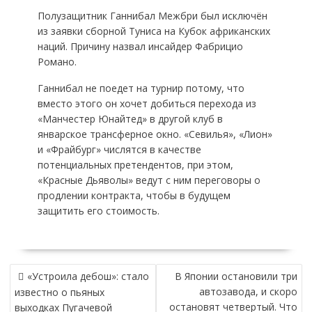
Полузащитник Ганнибал Межбри был исключён
из заявки сборной Туниса на Кубок африканских
наций. Причину назвал инсайдер Фабрицио
Романо.
Ганнибал не поедет на турнир потому, что
вместо этого он хочет добиться перехода из
«Манчестер Юнайтед» в другой клуб в
январское трансферное окно. «Севилья», «Лион»
и «Фрайбург» числятся в качестве
потенциальных претендентов, при этом,
«Красные Дьяволы» ведут с ним переговоры о
продлении контракта, чтобы в будущем
защитить его стоимость.
НАВИГАЦИЯ
«Устроила дебош»: стало
В Японии остановили три
ПО
автозавода, и скоро
известно о пьяных
ЗАПИСЯМ
остановят четвертый. Что
выходках Пугачевой