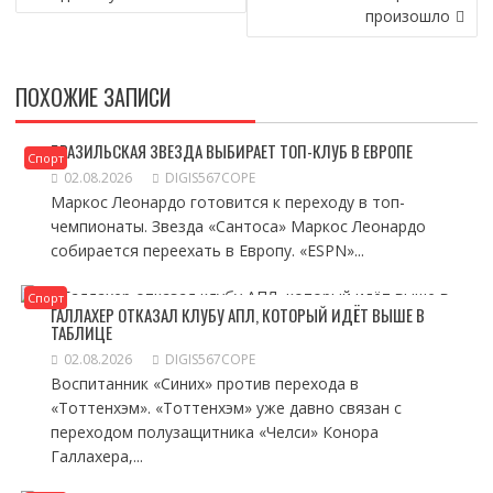
произошло
ПОХОЖИЕ ЗАПИСИ
БРАЗИЛЬСКАЯ ЗВЕЗДА ВЫБИРАЕТ ТОП-КЛУБ В ЕВРОПЕ
Спорт
02.08.2026
DIGIS567COPE
Маркос Леонардо готовится к переходу в топ-
чемпионаты. Звезда «Сантоса» Маркос Леонардо
собирается переехать в Европу. «ESPN»...
Спорт
ГАЛЛАХЕР ОТКАЗАЛ КЛУБУ АПЛ, КОТОРЫЙ ИДЁТ ВЫШЕ В
ТАБЛИЦЕ
02.08.2026
DIGIS567COPE
Воспитанник «Синих» против перехода в
«Тоттенхэм». «Тоттенхэм» уже давно связан с
переходом полузащитника «Челси» Конора
Галлахера,...