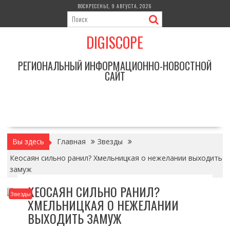
Перейти
ВОСКРЕСЕНЬЕ, 9 АВГУСТА, 2026
к
содержимому
DIGISCOPE
РЕГИОНАЛЬНЫЙ ИНФОРМАЦИОННО-НОВОСТНОЙ
САЙТ
Вы здесь
Главная
Звезды
Кеосаян сильно ранил? Хмельницкая о нежелании выходить
замуж
КЕОСАЯН СИЛЬНО РАНИЛ?
Звезды
ХМЕЛЬНИЦКАЯ О НЕЖЕЛАНИИ
ВЫХОДИТЬ ЗАМУЖ