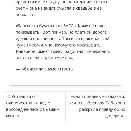
артистки имеется другое оправдание на этот
счет – она не видит смысла в свадьбе в ее
возрасте.
«Зачем эта бумажка из ЗАГСа. Кому ее надо
показывать? Вот пример. По платной дороге
едешь и оплачиваешь. Таксист спрашивает: «А
нужен чек?» А мне некому его показывать.
Наверное, имеет смысл радостная церемония,
но это если людям хочется»,
— объяснила знаменитость.
НАВИГАЦИЯ
Уставшая от
Темная с зелеными глазами:
ПО
одиночества Нинидзе
экс-возлюбленная Табакова
ЗАПИСЯМ
воссоединилась с бывшим
раскрыла правду об их
мужем
дочери