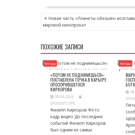
НАВИГАЦИЯ
Новая часть «Планеты обезьян» возглав
ПО
мировой кинопрокат
ЗАПИСЯМ
ПОХОЖИЕ ЗАПИСИ
Звезды
Звезды
«ПОТОМ НЕ ПОДНИМЕШЬСЯ»:
МАРИ
ПОСТАВЛЕНА ТОЧКА В КАРЬЕРЕ
ГОС
ОПОЗОРИВШЕГОСЯ
БОТ
КИРКОРОВА
08
08.08.2026
DIGI
DIGIS567COPE
Пят
Филипп Киркоров Фото:
соо
кадр видео До последних
здо
событий Филипп Киркоров
Арон
был одним из самых
сооб