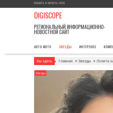
Перейти
СУББОТА, 8 АВГУСТА, 2026
к
DIGISCOPE
содержимому
РЕГИОНАЛЬНЫЙ ИНФОРМАЦИОННО-
НОВОСТНОЙ САЙТ
АВТО МОТО
ЗВЕЗДЫ
ИНТЕРЕНОЕ
КОМП
Вы здесь
Главная
Звезды
Лолита з
Звезды