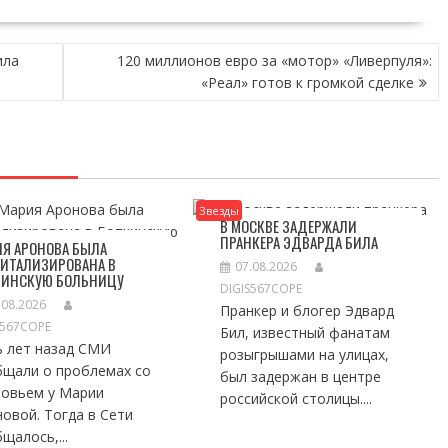
ила
120 миллионов евро за «мотор» «Ливерпуля»:
«Реал» готов к громкой сделке
Звезды
В МОСКВЕ ЗАДЕРЖАЛИ
ПРАНКЕРА ЭДВАРДА БИЛА
Я АРОНОВА БЫЛА
ПИТАЛИЗИРОВАНА В
07.08.2026
КИНСКУЮ БОЛЬНИЦУ
DIGIS567COPE
.08.2026
Пранкер и блогер Эдвард
S567COPE
Бил, известный фанатам
ь лет назад СМИ
розыгрышами на улицах,
бщали о проблемах со
был задержан в центре
ровьем у Марии
российской столицы....
овой. Тогда в Сети
щалось,...