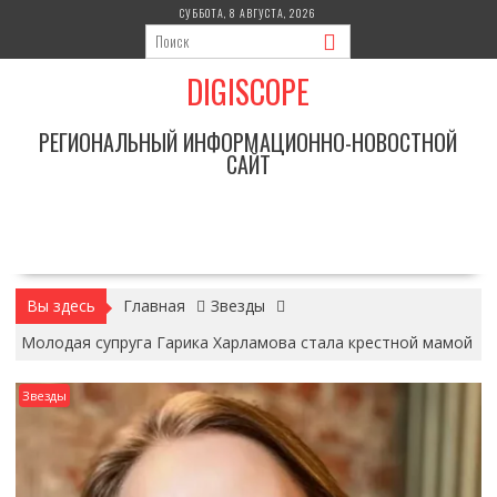
Перейти
СУББОТА, 8 АВГУСТА, 2026
к
содержимому
DIGISCOPE
РЕГИОНАЛЬНЫЙ ИНФОРМАЦИОННО-НОВОСТНОЙ
САЙТ
Вы здесь
Главная
Звезды
Молодая супруга Гарика Харламова стала крестной мамой
Звезды