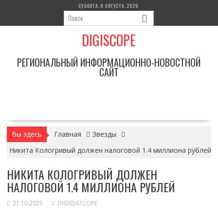
Перейти
СУББОТА, 8 АВГУСТА, 2026
к
содержимому
DIGISCOPE
РЕГИОНАЛЬНЫЙ ИНФОРМАЦИОННО-НОВОСТНОЙ
САЙТ
Вы здесь
Главная
Звезды
Никита Кологривый должен налоговой 1.4 миллиона рублей
НИКИТА КОЛОГРИВЫЙ ДОЛЖЕН
НАЛОГОВОЙ 1.4 МИЛЛИОНА РУБЛЕЙ
27.10.2025
DIGIS567COPE