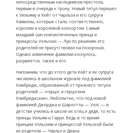
непосредственным наследником престола,
первым в очереди к трону. Новый титул перешел
к Уильяму и Кейт от Чарльза и его супруги
Камиллы, которые стали, соответственно,
королем и королевой-консортом. Самый
младший сын новоиспеченных принца и
принцессы Уэльских — Луи по решению его
родителей не присутствовал на похоронах.
Однако изменение фамилии коснулось,
разумеется, также и его.
Напомним, что до этого дети Кейт и ее супруга
числились в школьном журнале под фамилией
Кэмбридж, образованной от прежнего титула
родителей — «герцог и герцогиня
Кэмбриджские». Любопытно, что под новой
фамилией Джорджа и Шарлотты — Уэлс — в
детстве учились в школе их отец и дядя, то есть
принцы Уильям и Гарри. Ведь в то время
принцем Уэльским и принцессой Уэльской были
их родители — Чарльз и Диана.