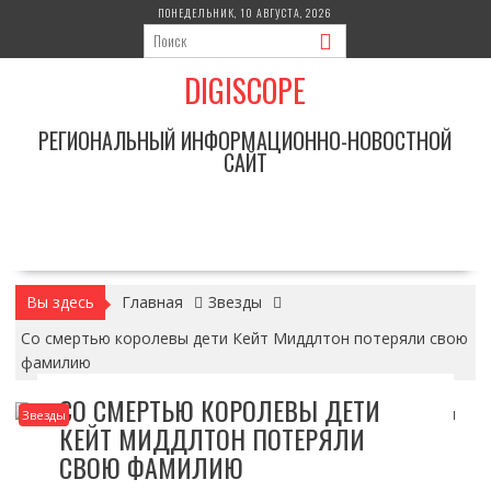
Перейти
ПОНЕДЕЛЬНИК, 10 АВГУСТА, 2026
к
содержимому
DIGISCOPE
РЕГИОНАЛЬНЫЙ ИНФОРМАЦИОННО-НОВОСТНОЙ
САЙТ
Вы здесь
Главная
Звезды
Со смертью королевы дети Кейт Миддлтон потеряли свою
фамилию
СО СМЕРТЬЮ КОРОЛЕВЫ ДЕТИ
Звезды
КЕЙТ МИДДЛТОН ПОТЕРЯЛИ
СВОЮ ФАМИЛИЮ