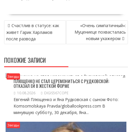
НАВИГАЦИЯ
Счастлив в статусе: как
«Очень симпатичный»:
ПО
Муцениеце похвасталась
живет Гарик Харламов
ЗАПИСЯМ
новым ухажером
после развода
ПОХОЖИЕ ЗАПИСИ
Звезды
ПЛЮЩЕНКО НЕ СТАЛ ЦЕРЕМОНИТЬСЯ С РУДКОВСКОЙ:
ОТКАЗАЛ ЕЙ В ЖЕСТКОЙ ФОРМЕ
10.08.2026
DIGIS567COPE
Евгений Плющенко и Яна Рудковская с сыном Фото:
Komsomolskaya Pravda/globallookpress.com В
минувшую субботу, 30 декабря, Яна...
Звезды