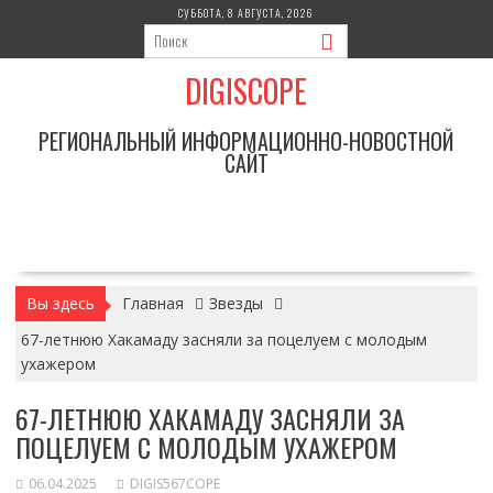
Перейти
СУББОТА, 8 АВГУСТА, 2026
к
содержимому
DIGISCOPE
РЕГИОНАЛЬНЫЙ ИНФОРМАЦИОННО-НОВОСТНОЙ
САЙТ
Вы здесь
Главная
Звезды
67-летнюю Хакамаду засняли за поцелуем с молодым
ухажером
67-ЛЕТНЮЮ ХАКАМАДУ ЗАСНЯЛИ ЗА
ПОЦЕЛУЕМ С МОЛОДЫМ УХАЖЕРОМ
06.04.2025
DIGIS567COPE