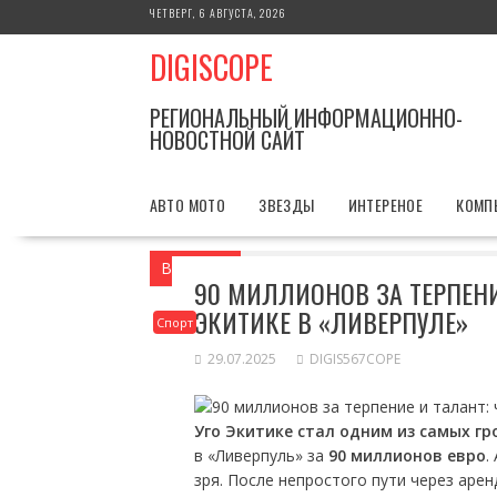
Перейти
ЧЕТВЕРГ, 6 АВГУСТА, 2026
к
DIGISCOPE
содержимому
РЕГИОНАЛЬНЫЙ ИНФОРМАЦИОННО-
НОВОСТНОЙ САЙТ
АВТО МОТО
ЗВЕЗДЫ
ИНТЕРЕНОЕ
КОМП
Вы здесь
Главная
Спорт
90 миллио
90 МИЛЛИОНОВ ЗА ТЕРПЕНИЕ
ЭКИТИКЕ В «ЛИВЕРПУЛЕ»
Спорт
29.07.2025
DIGIS567COPE
Уго Экитике стал одним из самых г
в «Ливерпуль» за
90 миллионов евро
.
зря. После непростого пути через аре