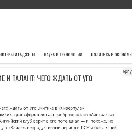
ЬЮТЕРЫ И ГАДЖЕТЫ
НАУКА И ТЕХНОЛОГИИ
ПОЛИТИКА И ЭКОНОМИ
нов за терпение и талант: чего ждать от Уго Экитике в «Ливерпу
 И ТАЛАНТ: ЧЕГО ЖДАТЬ ОТ УГО
ромких трансферов лета
, перебравшись из «Айнтрахта»
 Английский клуб верит в его потенциал — и, похоже, не
нду в «Вайле», непродуктивный период в ПСЖ и блестящий