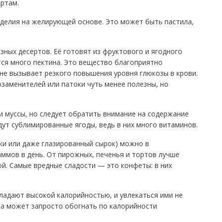
ртам.
зделия на желирующей основе. Это может быть пастила,
зных десертов. Её готовят из фруктового и ягодного
тся много пектина. Это вещество благоприятно
 не вызывает резкого повышения уровня глюкозы в крови.
озаменителей или патоки чуть менее полезны, но
и муссы, но следует обратить внимание на содержание
дут сублимированные ягоды, ведь в них много витаминов.
ки или даже глазированный сырок) можно в
ммов в день. От пирожных, печенья и тортов лучше
ой. Самые вредные сладости — это конфеты: в них
ладают высокой калорийностью, и увлекаться ими не
та может запросто обогнать по калорийности