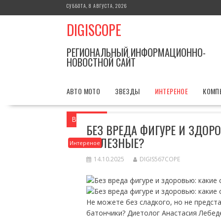
Перейти
СУББОТА, 8 АВГУСТА, 2026
к
DIGISCOPE
содержимому
РЕГИОНАЛЬНЫЙ ИНФОРМАЦИОННО-
НОВОСТНОЙ САЙТ
АВТО МОТО
ЗВЕЗДЫ
ИНТЕРЕНОЕ
КОМП
Вы здесь
Главная
Интереное
Без в
БЕЗ ВРЕДА ФИГУРЕ И ЗДОР
ПОЛЕЗНЫЕ?
Интереное
14.10.2025
DIGIS567COPE
Не можете без сладкого, но не предст
батончики? Диетолог Анастасия Лебед