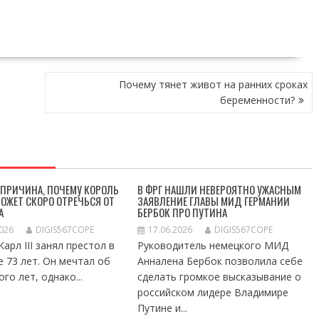
Почему тянет живот на ранних сроках
беременности?
 ПРИЧИНА, ПОЧЕМУ КОРОЛЬ
В ФРГ НАШЛИ НЕВЕРОЯТНО УЖАСНЫМ
 МОЖЕТ СКОРО ОТРЕЧЬСЯ ОТ
ЗАЯВЛЕНИЕ ГЛАВЫ МИД ГЕРМАНИИ
А
БЕРБОК ПРО ПУТИНА
2026
DIGIS567COPE
17.06.2026
DIGIS567COPE
арл III занял престол в
Руководитель немецкого МИД
е 73 лет. Он мечтал об
Анналена Бербок позволила себе
го лет, однако...
сделать громкое высказывание о
российском лидере Владимире
Путине и...