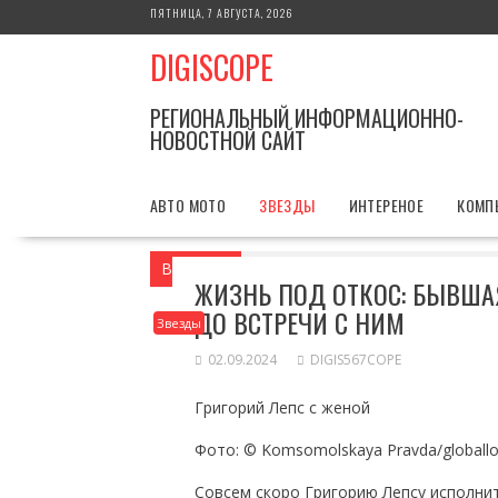
Перейти
ПЯТНИЦА, 7 АВГУСТА, 2026
к
DIGISCOPE
содержимому
РЕГИОНАЛЬНЫЙ ИНФОРМАЦИОННО-
НОВОСТНОЙ САЙТ
АВТО МОТО
ЗВЕЗДЫ
ИНТЕРЕНОЕ
КОМП
Вы здесь
Главная
Звезды
Жизнь по
ЖИЗНЬ ПОД ОТКОС: БЫВШАЯ
ДО ВСТРЕЧИ С НИМ
Звезды
02.09.2024
DIGIS567COPE
Григорий Лепс с женой
Фото: © Komsomolskaya Pravda/globall
Совсем скоро Григорию Лепсу исполнит