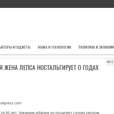
ЬЮТЕРЫ И ГАДЖЕТЫ
НАУКА И ТЕХНОЛОГИИ
ПОЛИТИКА И ЭКОНОМИ
д откос: бывшая жена Лепса ностальгирует о годах до встречи с
 ЖЕНА ЛЕПСА НОСТАЛЬГИРУЕТ О ГОДАХ
ookpress.com
ся 60 лет. Накануне юбилея он посыпает голову пеплом