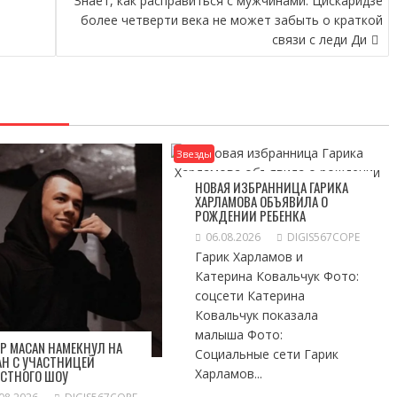
Знает, как расправиться с мужчинами: Цискаридзе
более четверти века не может забыть о краткой
связи с леди Ди
Звезды
НОВАЯ ИЗБРАННИЦА ГАРИКА
ХАРЛАМОВА ОБЪЯВИЛА О
РОЖДЕНИИ РЕБЕНКА
06.08.2026
DIGIS567COPE
Гарик Харламов и
Катерина Ковальчук Фото:
соцсети Катерина
Ковальчук показала
малыша Фото:
Р MACAN НАМЕКНУЛ НА
Социальные сети Гарик
Н С УЧАСТНИЦЕЙ
Харламов...
ЕСТНОГО ШОУ