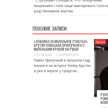
ЦБ решил сообщить, что телефонные
ПО
мошенники стали чаще имитировать голоса
ЗАПИСЯМ
родственников жертвы
ПОХОЖИЕ ЗАПИСИ
«СПАСИБО ЗА МАЛЕНЬКОЕ СЧАСТЬЕ!»
Звезды
БРУТЯН ПОКАЗАЛА ПРИЛУЧНОГО С
МАЛЕНЬКИМ КРОХОЙ НА РУКАХ
07.08.2026
DIGIS567COPE
Павел Прилучный в прошлом году
женился на актрисе Зепюр Брутян,
а уже в апреле у супругов...
РЭПЕ
РОМА
ИЗВ