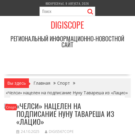
Перейти
ВОСКРЕСЕНЬЕ, 9 АВГУСТА, 2026
к
содержимому
DIGISCOPE
РЕГИОНАЛЬНЫЙ ИНФОРМАЦИОННО-НОВОСТНОЙ
САЙТ
Вы здесь
Главная
Спорт
«Челси» нацелен на подписание Нуну Тавареша из «Лацио»
«ЧЕЛСИ» НАЦЕЛЕН НА
Спорт
ПОДПИСАНИЕ НУНУ ТАВАРЕША ИЗ
«ЛАЦИО»
24.10.2025
DIGIS567COPE