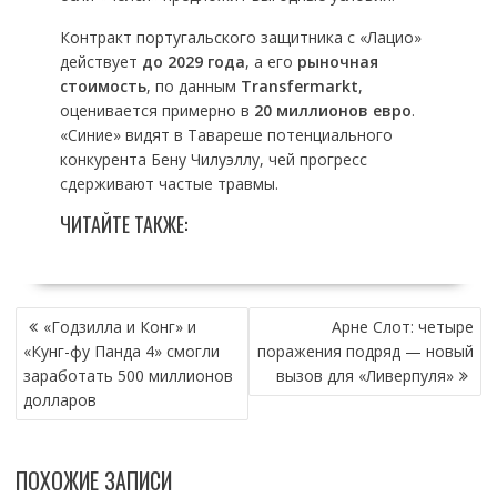
Контракт португальского защитника с «Лацио»
действует
до 2029 года
, а его
рыночная
стоимость
, по данным
Transfermarkt
,
оценивается примерно в
20 миллионов евро
.
«Синие» видят в Тавареше потенциального
конкурента Бену Чилуэллу, чей прогресс
сдерживают частые травмы.
ЧИТАЙТЕ ТАКЖЕ:
НАВИГАЦИЯ
«Годзилла и Конг» и
Арне Слот: четыре
ПО
«Кунг-фу Панда 4» смогли
поражения подряд — новый
ЗАПИСЯМ
заработать 500 миллионов
вызов для «Ливерпуля»
долларов
ПОХОЖИЕ ЗАПИСИ