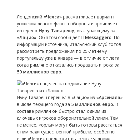
Лондонский
«Челси»
рассматривает вариант
усиления левого фланга обороны и проявляет
интерес к
Нуну Таварешу
, выступающему за
«Лацио»
. Об этом сообщает
Il Messaggero
. По
информации источника, итальянский клуб готов
рассмотреть предложения по 25-летнему
португальцу уже в январе — в отличие от лета,
когда римляне отказались продавать игрока за
50 миллионов евро
.
Нуну Тавареш перешёл в «Лацио» из
«Арсенала»
в июле текущего года за
5 миллионов евро
. В
составе римлян он быстро стал одним из
ключевых игроков оборонительной линии. Тем
не менее, «орлы» могут быть готовы расстаться
с ним ради существенной прибыли, особенно
если «Челси» предложит выгодные условия.