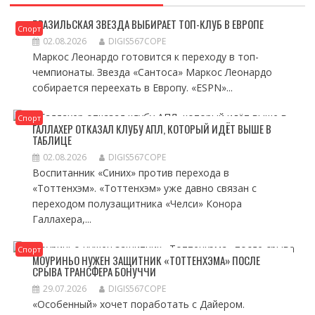
БРАЗИЛЬСКАЯ ЗВЕЗДА ВЫБИРАЕТ ТОП-КЛУБ В ЕВРОПЕ
Спорт
02.08.2026
DIGIS567COPE
Маркос Леонардо готовится к переходу в топ-
чемпионаты. Звезда «Сантоса» Маркос Леонардо
собирается переехать в Европу. «ESPN»...
Спорт
ГАЛЛАХЕР ОТКАЗАЛ КЛУБУ АПЛ, КОТОРЫЙ ИДЁТ ВЫШЕ В
ТАБЛИЦЕ
02.08.2026
DIGIS567COPE
Воспитанник «Синих» против перехода в
«Тоттенхэм». «Тоттенхэм» уже давно связан с
переходом полузащитника «Челси» Конора
Галлахера,...
Спорт
МОУРИНЬО НУЖЕН ЗАЩИТНИК «ТОТТЕНХЭМА» ПОСЛЕ
СРЫВА ТРАНСФЕРА БОНУЧЧИ
29.07.2026
DIGIS567COPE
«Особенный» хочет поработать с Дайером.