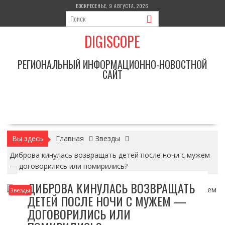
Перейти
ВОСКРЕСЕНЬЕ, 9 АВГУСТА, 2026
к
содержимому
DIGISCOPE
РЕГИОНАЛЬНЫЙ ИНФОРМАЦИОННО-НОВОСТНОЙ
САЙТ
Вы здесь
Главная
Звезды
Диброва кинулась возвращать детей после ночи с мужем
— договорились или помирились?
ДИБРОВА КИНУЛАСЬ ВОЗВРАЩАТЬ
Звезды
ДЕТЕЙ ПОСЛЕ НОЧИ С МУЖЕМ —
ДОГОВОРИЛИСЬ ИЛИ