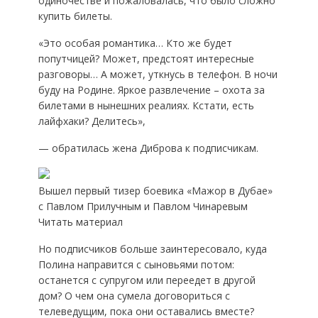
одиночестве и пожаловалась, что было сложно
купить билеты.
«Это особая романтика… Кто же будет
попутчицей? Может, предстоят интересные
разговоры… А может, уткнусь в телефон. В ночи
буду на Родине. Яркое развлечение – охота за
билетами в нынешних реалиях. Кстати, есть
лайфхаки? Делитесь»,
— обратилась жена Диброва к подписчикам.
Вышел первый тизер боевика «Мажор в Дубае»
с Павлом Прилучным и Павлом Чинаревым
Читать материал
Но подписчиков больше заинтересовало, куда
Полина направится с сыновьями потом:
останется с супругом или переедет в другой
дом? О чем она сумела договориться с
телеведущим, пока они оставались вместе?