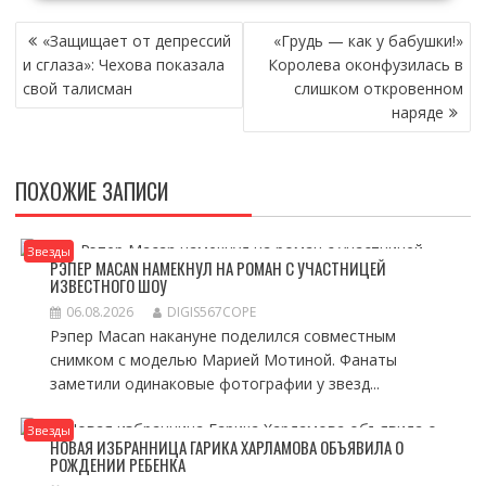
НАВИГАЦИЯ
«Защищает от депрессий
«Грудь — как у бабушки!»
ПО
и сглаза»: Чехова показала
Королева оконфузилась в
ЗАПИСЯМ
свой талисман
слишком откровенном
наряде
ПОХОЖИЕ ЗАПИСИ
Звезды
РЭПЕР MACAN НАМЕКНУЛ НА РОМАН С УЧАСТНИЦЕЙ
ИЗВЕСТНОГО ШОУ
06.08.2026
DIGIS567COPE
Рэпер Macan накануне поделился совместным
снимком с моделью Марией Мотиной. Фанаты
заметили одинаковые фотографии у звезд...
Звезды
НОВАЯ ИЗБРАННИЦА ГАРИКА ХАРЛАМОВА ОБЪЯВИЛА О
РОЖДЕНИИ РЕБЕНКА