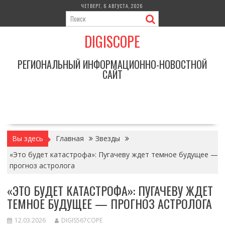
Перейти
ЧЕТВЕРГ, 6 АВГУСТА, 2026
к
содержимому
DIGISCOPE
РЕГИОНАЛЬНЫЙ ИНФОРМАЦИОННО-НОВОСТНОЙ
САЙТ
Вы здесь
Главная
Звезды
«Это будет катастрофа»: Пугачеву ждет темное будущее —
прогноз астролога
«ЭТО БУДЕТ КАТАСТРОФА»: ПУГАЧЕВУ ЖДЕТ
ТЕМНОЕ БУДУЩЕЕ — ПРОГНОЗ АСТРОЛОГА
12.03.2026
DIGIS567COPE