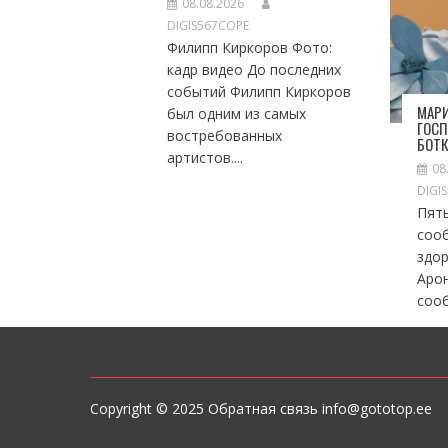
08.08.2026
DIGIS567COPE
Филипп Киркоров Фото:
кадр видео До последних
событий Филипп Киркоров
МАРИ
был одним из самых
ГОС
востребованных
БОТ
артистов....
08
DIGI
Пят
соо
здо
Арон
сооб
Copyright © 2025 Обратная связь info@gototop.ee