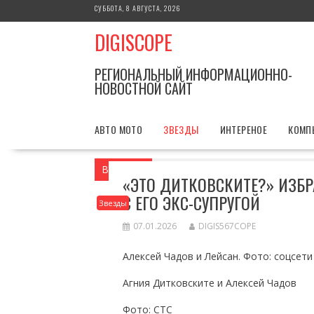
Перейти
СУББОТА, 8 АВГУСТА, 2026
к
DIGISCOPE
содержимому
РЕГИОНАЛЬНЫЙ ИНФОРМАЦИОННО-
НОВОСТНОЙ САЙТ
АВТО МОТО
ЗВЕЗДЫ
ИНТЕРЕНОЕ
КОМП
Вы здесь
Главная
Звезды
«Это Дит
«ЭТО ДИТКОВСКИТЕ?» ИЗБ
С ЕГО ЭКС-СУПРУГОЙ
Звезды
07.01.2026
DIGIS567COPE
Алексей Чадов и Лейсан. Фото: соцсети
Агния Дитковските и Алексей Чадов
Фото: СТС