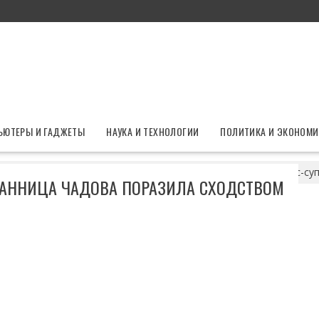
ЬЮТЕРЫ И ГАДЖЕТЫ
НАУКА И ТЕХНОЛОГИИ
ПОЛИТИКА И ЭКОНОМИ
ковските?» Избранница Чадова поразила сходством с его экс-су
РАННИЦА ЧАДОВА ПОРАЗИЛА СХОДСТВОМ