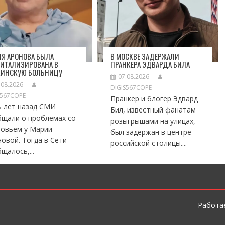
Я АРОНОВА БЫЛА
В МОСКВЕ ЗАДЕРЖАЛИ
ПИТАЛИЗИРОВАНА В
ПРАНКЕРА ЭДВАРДА БИЛА
КИНСКУЮ БОЛЬНИЦУ
07.08.2026
.08.2026
DIGIS567COPE
S567COPE
Пранкер и блогер Эдвард
ь лет назад СМИ
Бил, известный фанатам
бщали о проблемах со
розыгрышами на улицах,
ровьем у Марии
был задержан в центре
овой. Тогда в Сети
российской столицы....
щалось,...
Работае