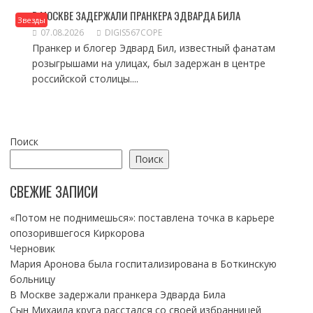
В МОСКВЕ ЗАДЕРЖАЛИ ПРАНКЕРА ЭДВАРДА БИЛА
Звезды
07.08.2026
DIGIS567COPE
Пранкер и блогер Эдвард Бил, известный фанатам
розыгрышами на улицах, был задержан в центре
российской столицы....
Поиск
Поиск
СВЕЖИЕ ЗАПИСИ
«Потом не поднимешься»: поставлена точка в карьере
опозорившегося Киркорова
Черновик
Мария Аронова была госпитализирована в Боткинскую
больницу
В Москве задержали пранкера Эдварда Била
Сын Михаила круга расстался со своей избранницей