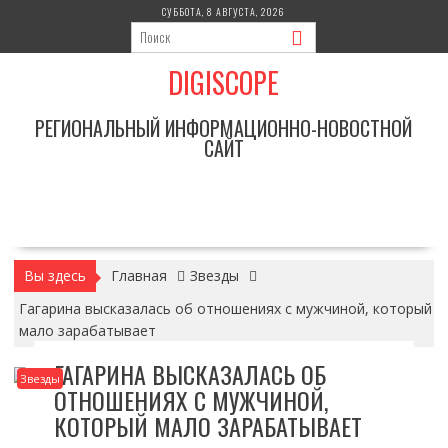
Перейти
СУББОТА, 8 АВГУСТА, 2026
к
содержимому
DIGISCOPE
РЕГИОНАЛЬНЫЙ ИНФОРМАЦИОННО-НОВОСТНОЙ
САЙТ
Вы здесь
Главная
Звезды
Гагарина высказалась об отношениях с мужчиной, который
мало зарабатывает
ГАГАРИНА ВЫСКАЗАЛАСЬ ОБ
Звезды
ОТНОШЕНИЯХ С МУЖЧИНОЙ,
КОТОРЫЙ МАЛО ЗАРАБАТЫВАЕТ