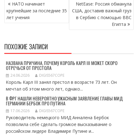
НАВИГАЦИЯ
НАТО начинает
NetEase: Россия обманула
ПО
крупнейшие за последние 35
США, доставив важный груз
ЗАПИСЯМ
лет учения
в Сербию с помощью ВВС
Египта
ПОХОЖИЕ ЗАПИСИ
НАЗВАНА ПРИЧИНА, ПОЧЕМУ КОРОЛЬ КАРЛ III МОЖЕТ СКОРО
ОТРЕЧЬСЯ ОТ ПРЕСТОЛА
24.06.2026
DIGIS567COPE
Король Карл III занял престол в возрасте 73 лет. Он
мечтал об этом много лет, однако...
В ФРГ НАШЛИ НЕВЕРОЯТНО УЖАСНЫМ ЗАЯВЛЕНИЕ ГЛАВЫ МИД
ГЕРМАНИИ БЕРБОК ПРО ПУТИНА
17.06.2026
DIGIS567COPE
Руководитель немецкого МИД Анналена Бербок
позволила себе сделать громкое высказывание о
российском лидере Владимире Путине и...