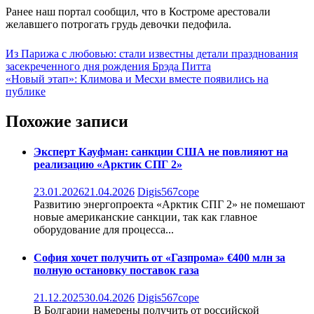
Ранее наш портал сообщил, что в Костроме арестовали
желавшего потрогать грудь девочки педофила.
Навигация
Из Парижа с любовью: стали известны детали празднования
засекреченного дня рождения Брэда Питта
по
«Новый этап»: Климова и Месхи вместе появились на
записям
публике
Похожие записи
Эксперт Кауфман: санкции США не повлияют на
реализацию «Арктик СПГ 2»
23.01.2026
21.04.2026
Digis567cope
Развитию энергопроекта «Арктик СПГ 2» не помешают
новые американские санкции, так как главное
оборудование для процесса...
София хочет получить от «Газпрома» €400 млн за
полную остановку поставок газа
21.12.2025
30.04.2026
Digis567cope
В Болгарии намерены получить от российской