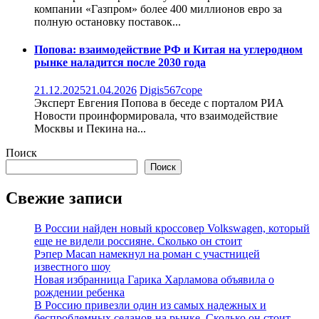
компании «Газпром» более 400 миллионов евро за
полную остановку поставок...
Попова: взаимодействие РФ и Китая на углеродном
рынке наладится после 2030 года
21.12.2025
21.04.2026
Digis567cope
Эксперт Евгения Попова в беседе с порталом РИА
Новости проинформировала, что взаимодействие
Москвы и Пекина на...
Поиск
Поиск
Свежие записи
В России найден новый кроссовер Volkswagen, который
еще не видели россияне. Сколько он стоит
Рэпер Macan намекнул на роман с участницей
известного шоу
Новая избранница Гарика Харламова объявила о
рождении ребенка
В Россию привезли один из самых надежных и
беспроблемных седанов на рынке. Сколько он стоит