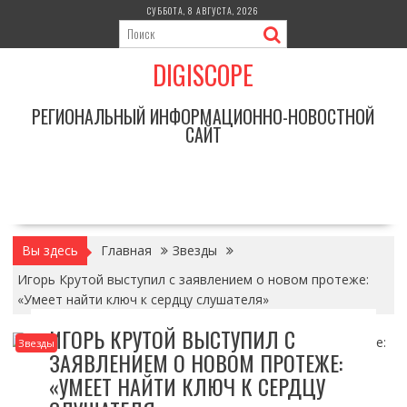
Перейти
СУББОТА, 8 АВГУСТА, 2026
к
содержимому
DIGISCOPE
РЕГИОНАЛЬНЫЙ ИНФОРМАЦИОННО-НОВОСТНОЙ
САЙТ
Вы здесь
Главная
Звезды
Игорь Крутой выступил с заявлением о новом протеже:
«Умеет найти ключ к сердцу слушателя»
ИГОРЬ КРУТОЙ ВЫСТУПИЛ С
Звезды
ЗАЯВЛЕНИЕМ О НОВОМ ПРОТЕЖЕ:
«УМЕЕТ НАЙТИ КЛЮЧ К СЕРДЦУ