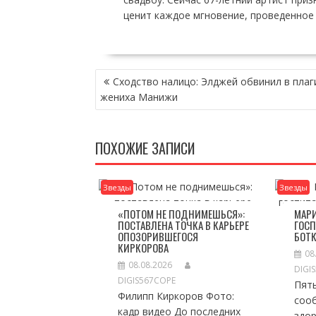
ценит каждое мгновение, проведенное 
НАВИГАЦИЯ
Сходство налицо: Элджей обвинил в плаг
ПО
жениха Манижи
ЗАПИСЯМ
ПОХОЖИЕ ЗАПИСИ
Звезды
Звезды
«ПОТОМ НЕ ПОДНИМЕШЬСЯ»:
МАРИ
ПОСТАВЛЕНА ТОЧКА В КАРЬЕРЕ
ГОС
ОПОЗОРИВШЕГОСЯ
БОТ
КИРКОРОВА
08
08.08.2026
DIGI
DIGIS567COPE
Пят
Филипп Киркоров Фото:
соо
кадр видео До последних
здо