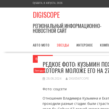
Перейти
СУББОТА, 8 АВГУСТА, 2026
к
DIGISCOPE
содержимому
РЕГИОНАЛЬНЫЙ ИНФОРМАЦИОННО-
НОВОСТНОЙ САЙТ
АВТО МОТО
ЗВЕЗДЫ
ИНТЕРЕНОЕ
КОМП
Вы здесь
Главная
Звезды
Редкое ф
РЕДКОЕ ФОТО: КУЗЬМИН ПО
КОТОРАЯ МОЛОЖЕ ЕГО НА 27
Звезды
28.08.2024
DIGIS567COPE
Фото: соцсети
Отношения Владимира Кузьмина и Ека
проходили разные стадии: были страст
свадьбу. Сейчас 67-летний артист приз