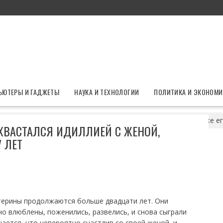
ЬЮТЕРЫ И ГАДЖЕТЫ
НАУКА И ТЕХНОЛОГИИ
ПОЛИТИКА И ЭКОНОМИ
ото: Кузьмин похвастался идиллией с женой, которая моложе ег
ХВАСТАЛСЯ ИДИЛЛИЕЙ С ЖЕНОЙ,
 ЛЕТ
терины продолжаются больше двадцати лет. Они
но влюблены, поженились, развелись, и снова сыграли
нается, что невероятно счастлив со своей женой, и