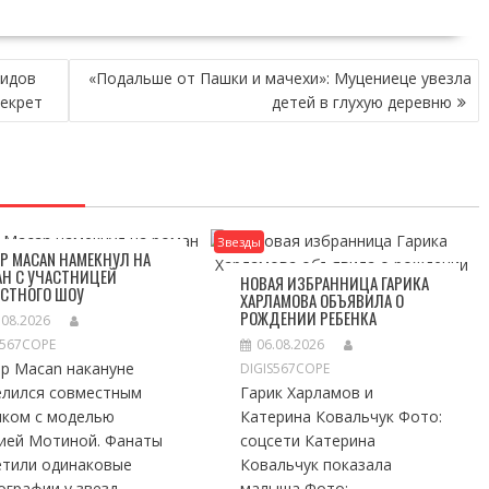
видов
«Подальше от Пашки и мачехи»: Муцениеце увезла
секрет
детей в глухую деревню
Звезды
Р MACAN НАМЕКНУЛ НА
Н С УЧАСТНИЦЕЙ
НОВАЯ ИЗБРАННИЦА ГАРИКА
ЕСТНОГО ШОУ
ХАРЛАМОВА ОБЪЯВИЛА О
РОЖДЕНИИ РЕБЕНКА
.08.2026
S567COPE
06.08.2026
ер Macan накануне
DIGIS567COPE
елился совместным
Гарик Харламов и
мком с моделью
Катерина Ковальчук Фото:
ией Мотиной. Фанаты
соцсети Катерина
етили одинаковые
Ковальчук показала
графии у звезд...
малыша Фото: