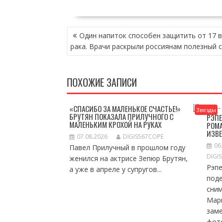
НАВИГАЦИЯ
Один напиток способен защитить от 17 
ПО
рака. Врачи раскрыли россиянам полезный 
ЗАПИСЯМ
ПОХОЖИЕ ЗАПИСИ
«СПАСИБО ЗА МАЛЕНЬКОЕ СЧАСТЬЕ!»
Звезды
БРУТЯН ПОКАЗАЛА ПРИЛУЧНОГО С
РЭПЕ
МАЛЕНЬКИМ КРОХОЙ НА РУКАХ
РОМА
ИЗВ
07.08.2026
DIGIS567COPE
06
Павел Прилучный в прошлом году
DIGI
женился на актрисе Зепюр Брутян,
Рэп
а уже в апреле у супругов...
под
сни
Мар
зам
фото