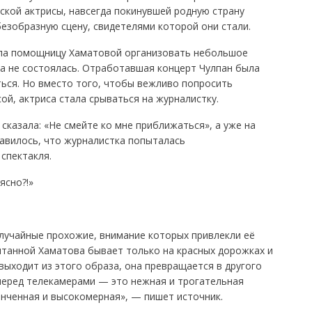
ской актрисы, навсегда покинувшей родную страну
безобразную сцену, свидетелями которой они стали.
ила помощницу Хаматовой организовать небольшое
да не состоялась. Отработавшая концерт Чулпан была
ться. Но вместо того, чтобы вежливо попросить
ой, актриса стала срываться на журналистку.
 сказала: «Не смейте ко мне приближаться», а уже на
равилось, что журналистка попыталась
спектакля.
ясно?!»
случайные прохожие, внимание которых привлекли её
итанной Хаматова бывает только на красных дорожках и
выходит из этого образа, она превращается в другого
 перед телекамерами — это нежная и трогательная
винченная и высокомерная», — пишет источник.