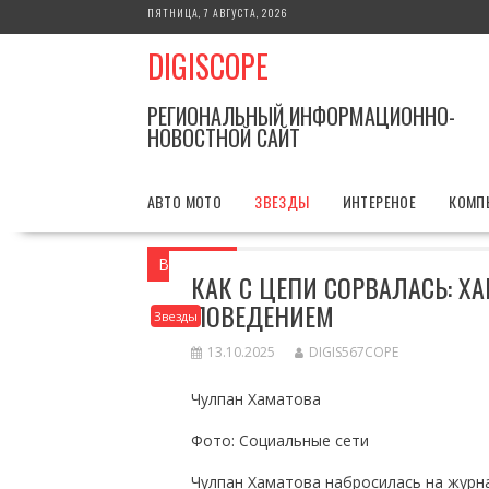
Перейти
ПЯТНИЦА, 7 АВГУСТА, 2026
к
DIGISCOPE
содержимому
РЕГИОНАЛЬНЫЙ ИНФОРМАЦИОННО-
НОВОСТНОЙ САЙТ
АВТО МОТО
ЗВЕЗДЫ
ИНТЕРЕНОЕ
КОМП
Вы здесь
Главная
Звезды
Как с це
КАК С ЦЕПИ СОРВАЛАСЬ: 
ПОВЕДЕНИЕМ
Звезды
13.10.2025
DIGIS567COPE
Чулпан Хаматова
Фото: Социальные сети
Чулпан Хаматова набросилась на журна