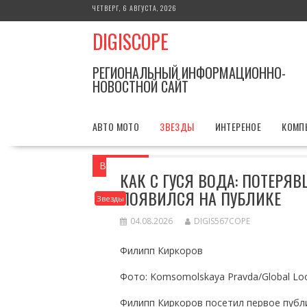
Перейти
ЧЕТВЕРГ, 6 АВГУСТА, 2026
к
DIGISCOPE
содержимому
РЕГИОНАЛЬНЫЙ ИНФОРМАЦИОННО-
НОВОСТНОЙ САЙТ
АВТО МОТО
ЗВЕЗДЫ
ИНТЕРЕНОЕ
КОМП
Вы здесь
Главная
Звезды
Как с гу
КАК С ГУСЯ ВОДА: ПОТЕРЯ
ПОЯВИЛСЯ НА ПУБЛИКЕ
Звезды
04.08.2026
DIGIS567COPE
Филипп Киркоров
Фото: Komsomolskaya Pravda/Global Loo
Филипп Киркоров посетил первое публ