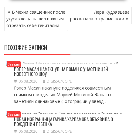
НАВИГАЦИЯ
В Чехии священник после
Лера Кудрявцева
ПО
укуса клеща нашел важным
рассказала о травме ноги
ЗАПИСЯМ
отрезать себе гениталии
ПОХОЖИЕ ЗАПИСИ
Звезды
РЭПЕР MACAN НАМЕКНУЛ НА РОМАН С УЧАСТНИЦЕЙ
ИЗВЕСТНОГО ШОУ
06.08.2026
DIGIS567COPE
Рэпер Macan накануне поделился совместным
снимком с моделью Марией Мотиной. Фанаты
заметили одинаковые фотографии у звезд...
Звезды
НОВАЯ ИЗБРАННИЦА ГАРИКА ХАРЛАМОВА ОБЪЯВИЛА О
РОЖДЕНИИ РЕБЕНКА
06.08.2026
DIGIS567COPE