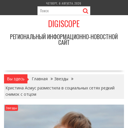
Перейти
ЧЕТВЕРГ, 6 АВГУСТА, 2026
к
содержимому
DIGISCOPE
РЕГИОНАЛЬНЫЙ ИНФОРМАЦИОННО-НОВОСТНОЙ
САЙТ
Вы здесь
Главная
Звезды
Кристина Асмус разместила в социальных сетях редкий
снимок с отцом
Звезды