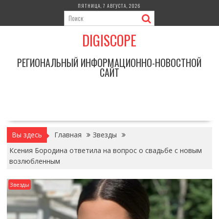
Перейти
ПЯТНИЦА, 7 АВГУСТА, 2026
к
содержимому
DIGISCOPE
РЕГИОНАЛЬНЫЙ ИНФОРМАЦИОННО-НОВОСТНОЙ
САЙТ
Вы здесь
Главная
Звезды
Ксения Бородина ответила на вопрос о свадьбе с новым
возлюбленным
Звезды