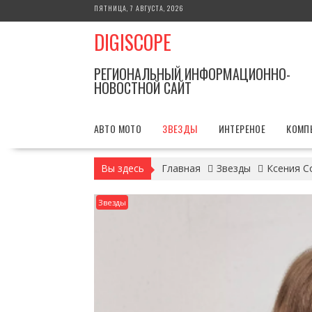
Перейти
ПЯТНИЦА, 7 АВГУСТА, 2026
к
DIGISCOPE
содержимому
РЕГИОНАЛЬНЫЙ ИНФОРМАЦИОННО-
НОВОСТНОЙ САЙТ
АВТО МОТО
ЗВЕЗДЫ
ИНТЕРЕНОЕ
КОМП
Вы здесь
Главная
Звезды
Ксения С
Звезды