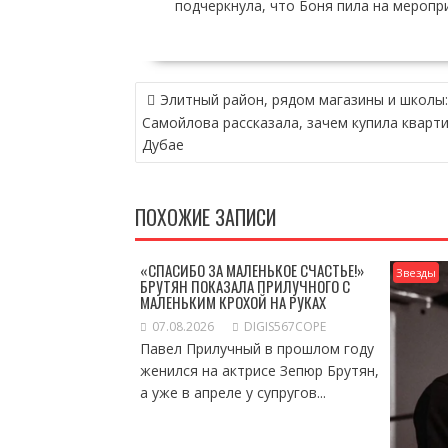
подчеркнула, что Боня пила на меропр
НАВИГАЦИЯ
Элитный район, рядом магазины и школы:
ПО
Самойлова рассказала, зачем купила кварти
ЗАПИСЯМ
Дубае
ПОХОЖИЕ ЗАПИСИ
«СПАСИБО ЗА МАЛЕНЬКОЕ СЧАСТЬЕ!»
Звезды
БРУТЯН ПОКАЗАЛА ПРИЛУЧНОГО С
МАЛЕНЬКИМ КРОХОЙ НА РУКАХ
07.08.2026
DIGIS567COPE
Павел Прилучный в прошлом году
женился на актрисе Зепюр Брутян,
а уже в апреле у супругов...