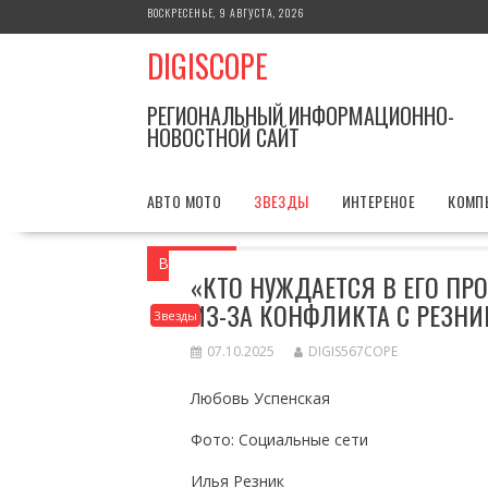
Перейти
ВОСКРЕСЕНЬЕ, 9 АВГУСТА, 2026
к
DIGISCOPE
содержимому
РЕГИОНАЛЬНЫЙ ИНФОРМАЦИОННО-
НОВОСТНОЙ САЙТ
АВТО МОТО
ЗВЕЗДЫ
ИНТЕРЕНОЕ
КОМП
Вы здесь
Главная
Звезды
«Кто нуж
«КТО НУЖДАЕТСЯ В ЕГО ПР
ИЗ-ЗА КОНФЛИКТА С РЕЗН
Звезды
07.10.2025
DIGIS567COPE
Любовь Успенская
Фото: Социальные сети
Илья Резник