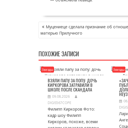
НАВИГАЦИЯ
Муцениеце сделала признание об отноше
ПО
матерью Прилучного
ЗАПИСЯМ
ПОХОЖИЕ ЗАПИСИ
Звезды
Звезды
ВЗЯЛИ ПАПУ ЗА ПОПУ: ДОЧЬ
«ЗАЧ
КИРКОРОВА ЗАТРАВИЛИ В
ПУБ
ШКОЛЕ ПОСЛЕ СКАНДАЛА
ДОЛ
НЕУ
09.08.2026
08
DIGIS567COPE
DIGI
Филипп Киркоров Фото:
Лар
кадр шоу Филипп
Анг
Киркоров, похоже, всеми
Соц
силами старается отвлечь