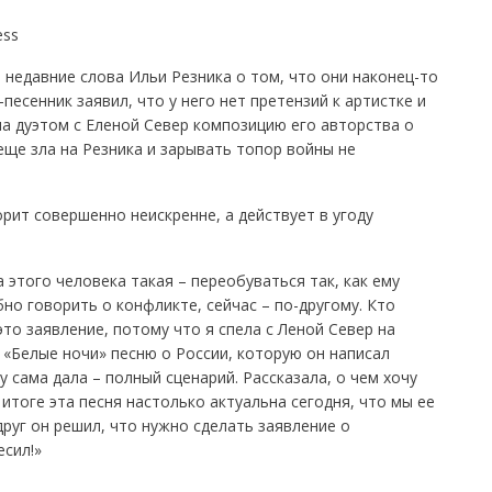
ess
недавние слова Ильи Резника о том, что они наконец-то
песенник заявил, что у него нет претензий к артистке и
ла дуэтом с Еленой Север композицию его авторства о
еще зла на Резника и зарывать топор войны не
рит совершенно неискренне, а действует в угоду
а этого человека такая – переобуваться так, как ему
но говорить о конфликте, сейчас – по-другому. Кто
то заявление, потому что я спела с Леной Север на
«Белые ночи» песню о России, которую он написал
му сама дала – полный сценарий. Рассказала, о чем хочу
 итоге эта песня настолько актуальна сегодня, что мы ее
друг он решил, что нужно сделать заявление о
есил!»