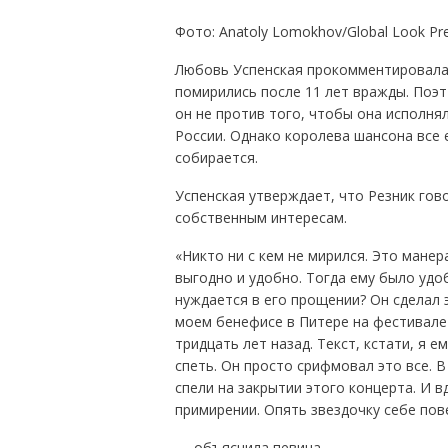
Фото: Anatoly Lomokhov/Global Look Pr
Любовь Успенская прокомментировала 
помирились после 11 лет вражды. Поэт-
он не против того, чтобы она исполня
России. Однако королева шансона все 
собирается.
Успенская утверждает, что Резник гово
собственным интересам.
«Никто ни с кем не мирился. Это манер
выгодно и удобно. Тогда ему было удоб
нуждается в его прощении? Он сделал э
моем бенефисе в Питере на фестивале 
тридцать лет назад. Текст, кстати, я е
спеть. Он просто срифмовал это все. В
спели на закрытии этого концерта. И в
примирении. Опять звездочку себе пов
— объяснила певица.