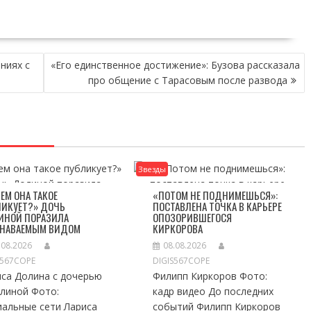
ниях с
«Его единственное достижение»: Бузова рассказала
про общение с Тарасовым после развода
Звезды
ЕМ ОНА ТАКОЕ
«ПОТОМ НЕ ПОДНИМЕШЬСЯ»:
ЛИКУЕТ?» ДОЧЬ
ПОСТАВЛЕНА ТОЧКА В КАРЬЕРЕ
ИНОЙ ПОРАЗИЛА
ОПОЗОРИВШЕГОСЯ
ЗНАВАЕМЫМ ВИДОМ
КИРКОРОВА
.08.2026
08.08.2026
S567COPE
DIGIS567COPE
иса Долина с дочерью
Филипп Киркоров Фото:
елиной Фото:
кадр видео До последних
иальные сети Лариса
событий Филипп Киркоров