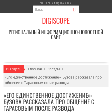
Перейти
ЧЕТВЕРГ, 6 АВГУСТА, 2026
к
содержимому
DIGISCOPE
РЕГИОНАЛЬНЫЙ ИНФОРМАЦИОННО-НОВОСТНОЙ
САЙТ
Вы здесь
Главная
Звезды
«Его единственное достижение»: Бузова рассказала про
общение с Тарасовым после развода
«ЕГО ЕДИНСТВЕННОЕ ДОСТИЖЕНИЕ»:
БУЗОВА РАССКАЗАЛА ПРО ОБЩЕНИЕ С
ТАРАСОВЫМ ПОСЛЕ РАЗВОДА