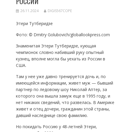
РОССИИ
26.11.2024
DIGIS567COPE
Этери Тутберидзе
Фото: © Dmitry Golubovich/globallookpress.com
Знаменитая Этери Тутберидзе, кующая
чемпионок словно набивший руку опытный
кузнец, вполне могла бы уехать из России в
США.
Там у нее уже давно тренируется дочь и, по
имеющейся информации, живет муж — бывший
партнер по ледовому шоу Николай Аптер, за
которого она вышла замуж еще в 1995 году, и
нет никаких сведений, что развелась. В Америке
живет и отец дочери, гражданин этой страны,
давший наследнице свою фамилию.
Но покидать Россию у 48-летней Этери,