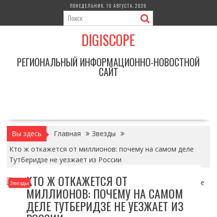
Перейти
ПОНЕДЕЛЬНИК, 10 АВГУСТА, 2026
к
содержимому
DIGISCOPE
РЕГИОНАЛЬНЫЙ ИНФОРМАЦИОННО-НОВОСТНОЙ
САЙТ
Вы здесь
Главная
Звезды
Кто ж откажется от миллионов: почему на самом деле
Тутберидзе не уезжает из России
КТО Ж ОТКАЖЕТСЯ ОТ
Звезды
МИЛЛИОНОВ: ПОЧЕМУ НА САМОМ
ДЕЛЕ ТУТБЕРИДЗЕ НЕ УЕЗЖАЕТ ИЗ