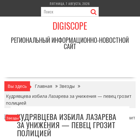
Перейти
ПЯТНИЦА, 7 АВГУСТА, 2026
к
содержимому
DIGISCOPE
РЕГИОНАЛЬНЫЙ ИНФОРМАЦИОННО-НОВОСТНОЙ
САЙТ
Вы здесь
Главная
Звезды
Кудрявцева избила Лазарева за унижения — певец грозит
полицией
КУДРЯВЦЕВА ИЗБИЛА ЛАЗАРЕВА
Звезды
ЗА УНИЖЕНИЯ — ПЕВЕЦ ГРОЗИТ
ПОЛИЦИЕЙ