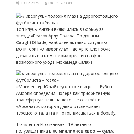
13.12.2025
DIGIS567COPE
Топ-клубы Англии включились в борьбу за
звезду «Реала» Арду Гюлера. По данным
CaughtOffside
, наиболее активно ситуацию
мониторит
«Ливерпуль»
, где Арне Слот хочет
добавить в атаку свежий креатив на фоне
возможного ухода Мохамеда Салаха.
«Манчестер Юнайтед»
тоже в игре — Рубен
Аморим определил Гюлера как приоритетную
трансферную цель на лето. Не отстаёт и
«Арсенал»
, который давно отслеживает
турецкого таланта и готов вмешаться в борьбу.
Transfermarkt оценивает 19-летнего
полузащитника в
60 миллионов евро
— сумма,