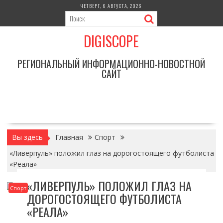
Перейти
ЧЕТВЕРГ, 6 АВГУСТА, 2026
к
содержимому
DIGISCOPE
РЕГИОНАЛЬНЫЙ ИНФОРМАЦИОННО-НОВОСТНОЙ
САЙТ
Вы здесь
Главная
Спорт
«Ливерпуль» положил глаз на дорогостоящего футболиста
«Реала»
«ЛИВЕРПУЛЬ» ПОЛОЖИЛ ГЛАЗ НА
Спорт
ДОРОГОСТОЯЩЕГО ФУТБОЛИСТА
«РЕАЛА»