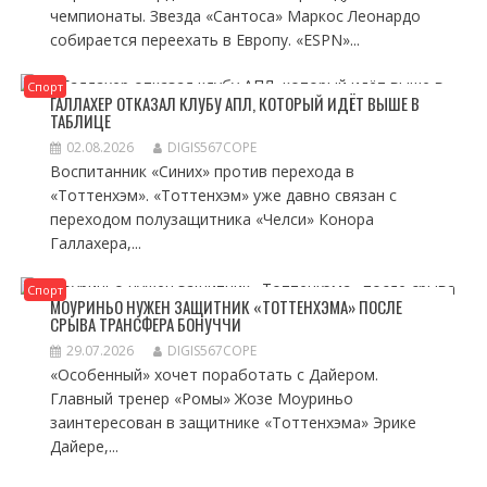
чемпионаты. Звезда «Сантоса» Маркос Леонардо
собирается переехать в Европу. «ESPN»...
Спорт
ГАЛЛАХЕР ОТКАЗАЛ КЛУБУ АПЛ, КОТОРЫЙ ИДЁТ ВЫШЕ В
ТАБЛИЦЕ
02.08.2026
DIGIS567COPE
Воспитанник «Синих» против перехода в
«Тоттенхэм». «Тоттенхэм» уже давно связан с
переходом полузащитника «Челси» Конора
Галлахера,...
Спорт
МОУРИНЬО НУЖЕН ЗАЩИТНИК «ТОТТЕНХЭМА» ПОСЛЕ
СРЫВА ТРАНСФЕРА БОНУЧЧИ
29.07.2026
DIGIS567COPE
«Особенный» хочет поработать с Дайером.
Главный тренер «Ромы» Жозе Моуриньо
заинтересован в защитнике «Тоттенхэма» Эрике
Дайере,...