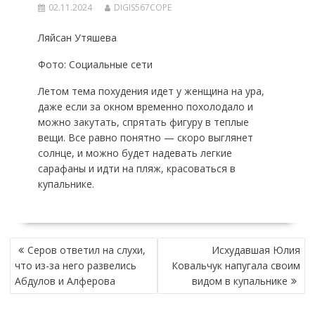
02.11.2024
DIGIS567COPE
Ляйсан Утяшева
Фото: Социальные сети
Летом тема похудения идет у женщина на ура,
даже если за окном временно похолодало и
можно закутать, спрятать фигуру в теплые
вещи. Все равно понятно — скоро выглянет
солнце, и можно будет надевать легкие
сарафаны и идти на пляж, красоваться в
купальнике.
НАВИГАЦИЯ
Серов ответил на слухи,
Исхудавшая Юлия
ПО
что из-за него развелись
Ковальчук напугала своим
ЗАПИСЯМ
Абдулов и Алферова
видом в купальнике