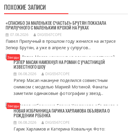
ПОХОЖИЕ ЗАПИСИ
«СПАСИБО ЗА МАЛЕНЬКОЕ СЧАСТЬЕ!» БРУТЯН ПОКАЗАЛА
ПРИЛУЧНОГО С МАЛЕНЬКИМ КРОХОЙ НА РУКАХ
07.08.2026
DIGIS567COPE
Павел Прилучный в прошлом году женился на актрисе
Зепюр Брутян, а уже в апреле у супругов...
Звезды
РЭПЕР MACAN НАМЕКНУЛ НА РОМАН С УЧАСТНИЦЕЙ
ИЗВЕСТНОГО ШОУ
06.08.2026
DIGIS567COPE
Рэпер Macan накануне поделился совместным
снимком с моделью Марией Мотиной. Фанаты
заметили одинаковые фотографии у звезд...
Звезды
НОВАЯ ИЗБРАННИЦА ГАРИКА ХАРЛАМОВА ОБЪЯВИЛА О
РОЖДЕНИИ РЕБЕНКА
06.08.2026
DIGIS567COPE
Гарик Харламов и Катерина Ковальчук Фото: