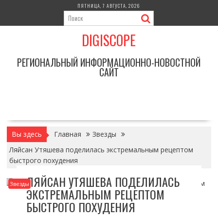
Перейти
ПЯТНИЦА, 7 АВГУСТА, 2026
к
содержимому
DIGISCOPE
РЕГИОНАЛЬНЫЙ ИНФОРМАЦИОННО-НОВОСТНОЙ
САЙТ
Вы здесь
Главная
Звезды
Ляйсан Утяшева поделилась экстремальным рецептом
быстрого похудения
ЛЯЙСАН УТЯШЕВА ПОДЕЛИЛАСЬ
Звезды
ЭКСТРЕМАЛЬНЫМ РЕЦЕПТОМ
БЫСТРОГО ПОХУДЕНИЯ