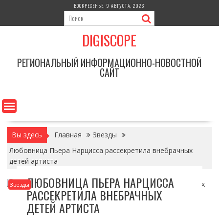
Перейти
ВОСКРЕСЕНЬЕ, 9 АВГУСТА, 2026
к
содержимому
DIGISCOPE
РЕГИОНАЛЬНЫЙ ИНФОРМАЦИОННО-НОВОСТНОЙ
САЙТ
Вы здесь
Главная
Звезды
Любовница Пьера Нарцисса рассекретила внебрачных
детей артиста
ЛЮБОВНИЦА ПЬЕРА НАРЦИССА
Звезды
РАССЕКРЕТИЛА ВНЕБРАЧНЫХ
ДЕТЕЙ АРТИСТА